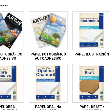
orías
FOTOGRÁFICO
PAPEL FOTOGRÁFICO
PAPEL ILUSTRACIÓN
 ADHESIVO
AUTOADHESIVO
PEL OBRA
PAPEL OPALINA
PAPEL KRAFT /