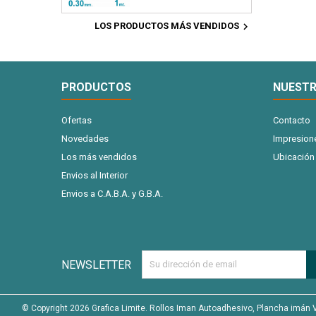
comerciales, artesanías,
fotográfico mate. Ideal
88mic - x20 Hojas
juegos didácticos,
para: tarjetas personales,

LOS PRODUCTOS MÁS VENDIDOS
planificadores imantados,
postales, tarjetas,
etc .Podes cortarlo en
etiquetas para prenda,
tiras o trozos o imantar la
señaladores, invitaciones.
superficie completa. 1
A4 180 gr. 100 hojas
Metro x 0.30 Milimetros de
PRODUCTOS
NUESTR
espesor
Ofertas
Contacto
Novedades
Impresion
Los más vendidos
Ubicación
Envios al Interior
Envios a C.A.B.A. y G.B.A.
NEWSLETTER
© Copyright 2026 Grafica Limite. Rollos Iman Autoadhesivo, Plancha imán Vehi