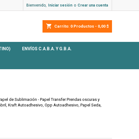
Bienvenido,
Iniciar sesión
o
Crear una cuenta
shopping_cart
Carrito:
0
Productos - 0,00 $
TINO)
ENVÍOS C.A.B.A. Y G.B.A.
 Papel de Sublimación - Papel Transfer Prendas oscuras y
bril, Kraft Autoadhesivo, Opp Autoadhesivo, Papel Seda,