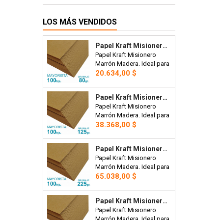
LOS MÁS VENDIDOS
Papel Kraft Misionero 120 X 85cm. 80 Gr. Madera Marron X100 Hojas Precio Mayorista.
Papel Kraft Misionero
Marrón Madera. Ideal para
Precio
bolsas, manteles,
20.634,00 $
artesanías o envoltorios.
120 x 85cm. 80 gr. Precio
Papel Kraft Misionero 120 X 85cm. 125 Gr. Madera Marrón X100 Hojas Precio Mayorista.
Mayorista x 100 hojas.
Papel Kraft Misionero
Marrón Madera. Ideal para
Precio
bolsas, artesanías,
38.368,00 $
etiquetas para prendas,
plantillas de corte para
Papel Kraft Misionero 120 X 85cm. 225 Gr. Madera Marrón X100 Hojas Precio Mayorista.
costura, tarjetas,
Papel Kraft Misionero
envoltorios, invitaciones.
Marrón Madera. Ideal para
120 x 85cm. 270 gr. Precio
Precio
bolsas, artesanías,
65.038,00 $
Mayorista x100 hojas
etiquetas para prendas,
plantillas de corte para
Papel Kraft Misionero 120 X 85cm. 270 Gr. Madera Marrón X20 Hojas
costura, tarjetas,
Papel Kraft Misionero
envoltorios, invitaciones.
Marrón Madera. Ideal para
120 x 85cm. 225 grs.