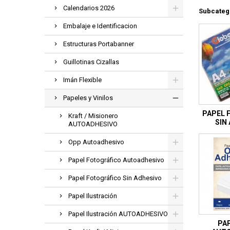
Calendarios 2026
Subcateg
Embalaje e Identificacion
Estructuras Portabanner
Guillotinas Cizallas
Imán Flexible
Papeles y Vinilos
PAPEL 
Kraft / Misionero
SIN
AUTOADHESIVO
Opp Autoadhesivo
Papel Fotográfico Autoadhesivo
Papel Fotográfico Sin Adhesivo
Papel Ilustración
Papel Ilustración AUTOADHESIVO
PA