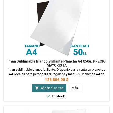
Iman Sublimable Blanco Brillante Plancha A4 X50u. PRECIO
MAYORISTA
Iman sublimable blanco brillante. Disponible a la venta en planchas
A4. Ideales para personalizar, regaleria y mas! - 50 Planchas A4 de
Iman Sublimable - Precio Mayorista
Precio
123.856,00 $

Añadir al carrito
Más

En stock