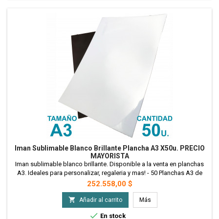
Iman Sublimable Blanco Brillante Plancha A3 X50u. PRECIO
MAYORISTA
Iman sublimable blanco brillante. Disponible a la venta en planchas
A3. Ideales para personalizar, regaleria y mas! - 50 Planchas A3 de
Iman Sublimable - Precio Mayorista
Precio
252.558,00 $

Añadir al carrito
Más

En stock