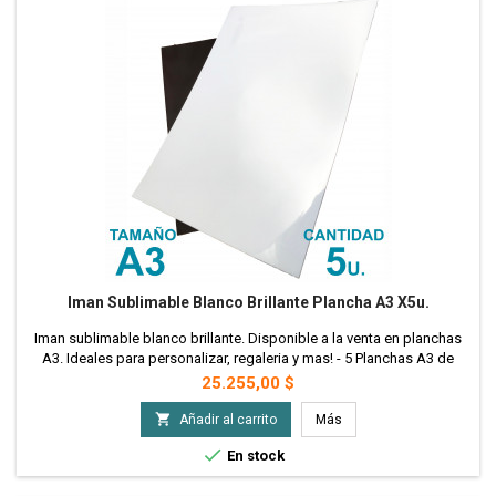
Iman Sublimable Blanco Brillante Plancha A3 X5u.
Iman sublimable blanco brillante. Disponible a la venta en planchas
A3. Ideales para personalizar, regaleria y mas! - 5 Planchas A3 de
Iman Sublimable
Precio
25.255,00 $

Añadir al carrito
Más

En stock