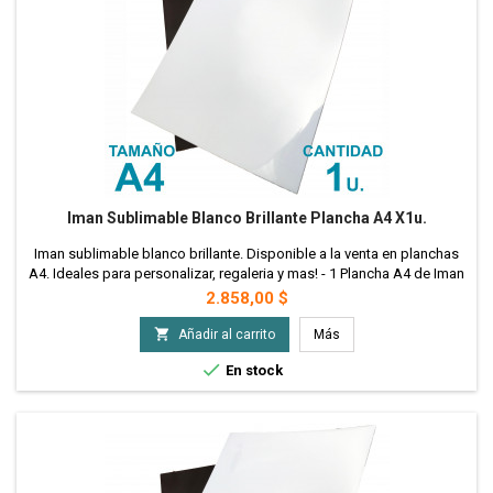
Iman Sublimable Blanco Brillante Plancha A4 X1u.
Iman sublimable blanco brillante. Disponible a la venta en planchas
A4. Ideales para personalizar, regaleria y mas! - 1 Plancha A4 de Iman
Sublimable
Precio
2.858,00 $

Añadir al carrito
Más

En stock