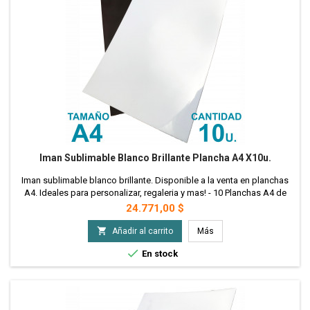
Iman Sublimable Blanco Brillante Plancha A4 X10u.
Iman sublimable blanco brillante. Disponible a la venta en planchas
A4. Ideales para personalizar, regaleria y mas! - 10 Planchas A4 de
Iman Sublimable
Precio
24.771,00 $

Añadir al carrito
Más

En stock