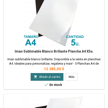
Iman Sublimable Blanco Brillante Plancha A4 X5u.
Iman sublimable blanco brillante. Disponible a la venta en planchas
A4. Ideales para personalizar, regaleria y mas! - 5 Planchas A4 de
Iman Sublimable
Precio
12.385,00 $

Añadir al carrito
Más

En stock