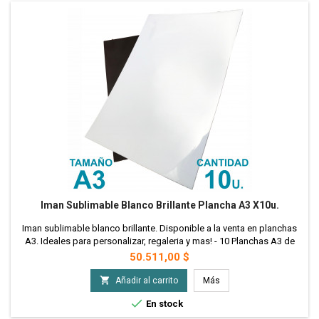
Iman Sublimable Blanco Brillante Plancha A3 X10u.
Iman sublimable blanco brillante. Disponible a la venta en planchas
A3. Ideales para personalizar, regaleria y mas! - 10 Planchas A3 de
Iman Sublimable
Precio
50.511,00 $

Añadir al carrito
Más

En stock