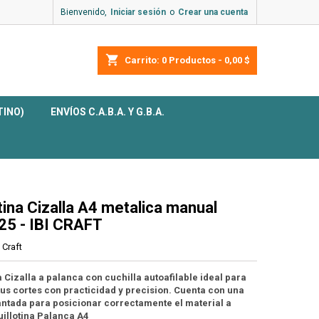
Bienvenido,
Iniciar sesión
o
Crear una cuenta
shopping_cart
Carrito:
0
Productos - 0,00 $
TINO)
ENVÍOS C.A.B.A. Y G.B.A.
otina Cizalla A4 metalica manual
25 - IBI CRAFT
i Craft
a Cizalla a palanca con cuchilla autoafilable ideal para
tus cortes con practicidad y precision. Cuenta con una
antada para posicionar correctamente el material a
uillotina Palanca A4