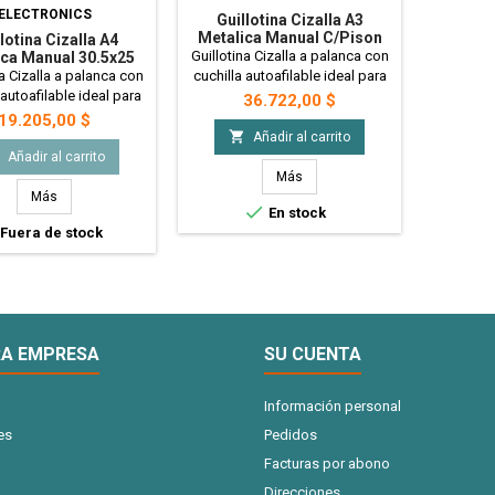
ELECTRONICS
Guillotina Cizalla A3
Metalica Manual C/pison
lotina Cizalla A4
46x38
Guillotina Cizalla a palanca con
ica Manual 30.5x25
na Cizalla a palanca con
cuchilla autoafilable ideal para
 autoafilable ideal para
realizar tus cortes con
Precio
36.722,00 $
izar tus cortes con
practicidad y precision. Cuenta
Precio
19.205,00 $
dad y precision. Cuenta
con pison para que tus papeles

Añadir al carrito
a regla imantada para
no se muevan durante el corte
Añadir al carrito
onar correctamente el
ademas de una regla imantada
Más
al a cortar. Guillotina
para posicionar correctamente
Más

En stock
Palanca A4
el material a cortar. Guillotina
Fuera de stock
Palanca A3
A EMPRESA
SU CUENTA
Información personal
es
Pedidos
Facturas por abono
Direcciones