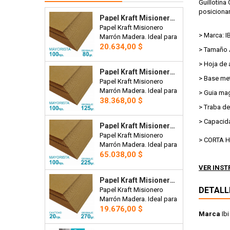
Guillotina
posicionar
Papel Kraft Misionero 120 X 85cm. 80 Gr. Madera Marron X100 Hojas Precio Mayorista.
Papel Kraft Misionero
> Marca: I
Marrón Madera. Ideal para
Precio
bolsas, manteles,
20.634,00 $
> Tamaño A
artesanías o envoltorios.
> Hoja de 
120 x 85cm. 80 gr. Precio
Papel Kraft Misionero 120 X 85cm. 125 Gr. Madera Marrón X100 Hojas Precio Mayorista.
Mayorista x 100 hojas.
> Base met
Papel Kraft Misionero
Marrón Madera. Ideal para
> Guia mag
Precio
bolsas, artesanías,
38.368,00 $
> Traba de
etiquetas para prendas,
plantillas de corte para
> Capacida
Papel Kraft Misionero 120 X 85cm. 225 Gr. Madera Marrón X100 Hojas Precio Mayorista.
costura, tarjetas,
Papel Kraft Misionero
envoltorios, invitaciones.
> CORTA 
Marrón Madera. Ideal para
120 x 85cm. 270 gr. Precio
Precio
bolsas, artesanías,
65.038,00 $
Mayorista x100 hojas
etiquetas para prendas,
VER INST
plantillas de corte para
Papel Kraft Misionero 120 X 85cm. 270 Gr. Madera Marrón X20 Hojas
costura, tarjetas,
DETALL
Papel Kraft Misionero
envoltorios, invitaciones.
Marrón Madera. Ideal para
120 x 85cm. 225 grs.
Precio
bolsas, artesanías,
19.676,00 $
Precio Mayorista x100
Marca
Ibi
etiquetas para prendas,
Hojas.
plantillas de corte para