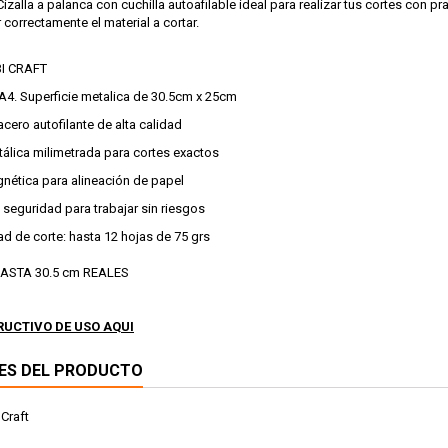
 Cizalla a palanca con cuchilla autoafilable ideal para realizar tus cortes con 
 correctamente el material a cortar.
BI CRAFT
4. Superficie metalica de 30.5cm x 25cm
acero autofilante de alta calidad
álica milimetrada para cortes exactos
nética para alineación de papel
 seguridad para trabajar sin riesgos
d de corte: hasta 12 hojas de 75 grs
HASTA 30.5 cm REALES
RUCTIVO DE USO AQUI
ES DEL PRODUCTO
 Craft