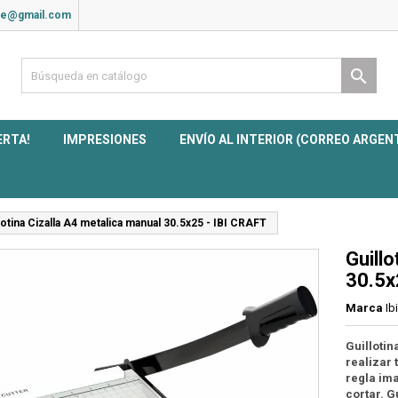
ite@gmail.com

ERTA!
IMPRESIONES
ENVÍO AL INTERIOR (CORREO ARGEN
lotina Cizalla A4 metalica manual 30.5x25 - IBI CRAFT
Guill
30.5x
Marca
Ib
Guillotin
realizar 
regla im
cortar. G