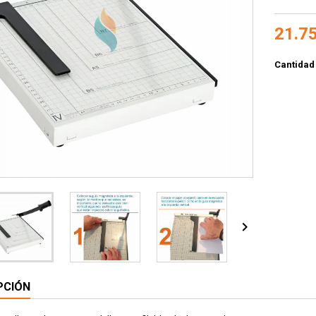
21.7
Cantidad

PCIÓN