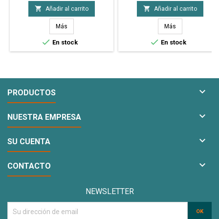
tarjetas personales. Tamaño A4 -
para imprimir fotografía y tarjetas


Añadir al carrito
Añadir al carrito
230gr - x100 Hojas
personales. Tamaño A4 - 200gr -
x1000 Hojas - Bulto Cerrado
Más
Más


En stock
En stock

PRODUCTOS

NUESTRA EMPRESA

SU CUENTA

CONTACTO
NEWSLETTER