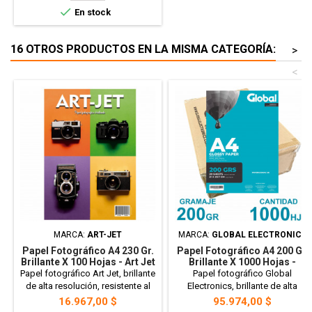
x1000 Hojas - Bulto Cerrado

En stock
16 OTROS PRODUCTOS EN LA MISMA CATEGORÍA:
>
<
MARCA:
ART-JET
MARCA:
GLOBAL ELECTRONICS
Papel Fotográfico A4 230 Gr.
Papel Fotográfico A4 200 Gr.
Brillante X 100 Hojas - Art Jet
Brillante X 1000 Hojas -
Global PRECIO MAYORISTA
Papel fotográfico Art Jet, brillante
Papel fotográfico Global
de alta resolución, resistente al
Electronics, brillante de alta
agua. Colores vivos y durables
resolución, resistente al agua.
Precio
Precio
16.967,00 $
95.974,00 $
Ideal para imprimir fotografía y
Colores vivos y durablesIdeal