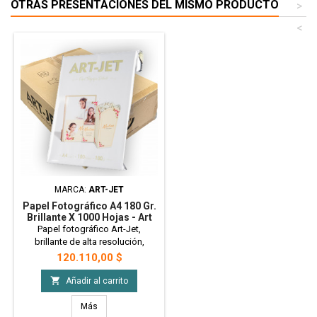
OTRAS PRESENTACIONES DEL MISMO PRODUCTO
>
<
MARCA:
ART-JET
Papel Fotográfico A4 180 Gr.
Brillante X 1000 Hojas - Art
Jet PRECIO MAYORISTA
Papel fotográfico Art-Jet,
brillante de alta resolución,
resistente al agua. Colores vivos
Precio
120.110,00 $
y durables Ideal para Candybar,
fotografías hogareñas,

Añadir al carrito
invitaciones, imanes
publicitarios. Tamaño A4 - 180gr -
Más