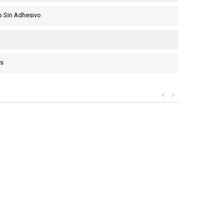
o Sin Adhesivo
es
<
>