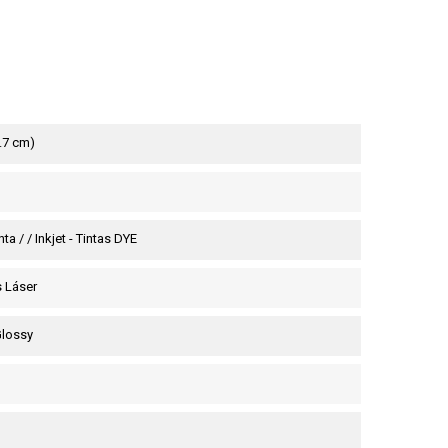
9.7 cm)
ta / / Inkjet - Tintas DYE
 Láser
 Glossy