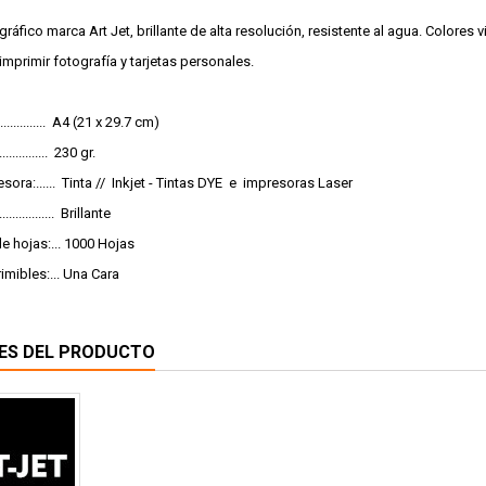
ráfico marca Art Jet, brillante de alta resolución, resistente al agua. Colores v
 imprimir fotografía y tarjetas personales.
............. A4 (21 x 29.7 cm)
............. 230 gr.
sora:...... Tinta // Inkjet - Tintas DYE e impresoras Laser
............. Brillante
e hojas:... 1000 Hojas
imibles:... Una Cara
ES DEL PRODUCTO