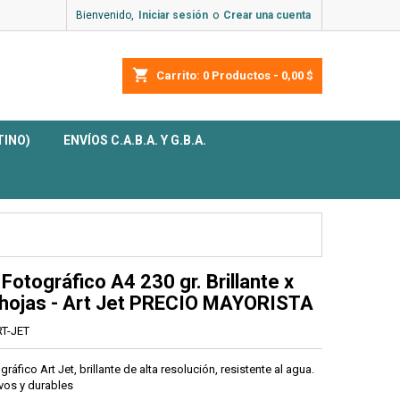
Bienvenido,
Iniciar sesión
o
Crear una cuenta
shopping_cart
Carrito:
0
Productos - 0,00 $
TINO)
ENVÍOS C.A.B.A. Y G.B.A.
Fotográfico A4 230 gr. Brillante x
hojas - Art Jet PRECIO MAYORISTA
T-JET
gráfico Art Jet, brillante de alta resolución, resistente al agua.
vos y durables