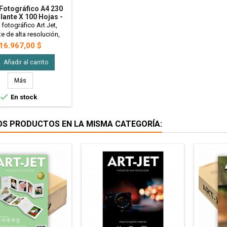
Fotográfico A4 230
llante X 100 Hojas -
Art Jet
 fotográfico Art Jet,
te de alta resolución,
ente al agua. Colores
Precio
16.967,00 $
y durables Ideal para
r fotografía y tarjetas
Añadir al carrito
es. Tamaño A4 - 230gr
- x100 Hojas
Más

En stock
OS PRODUCTOS EN LA MISMA CATEGORÍA: