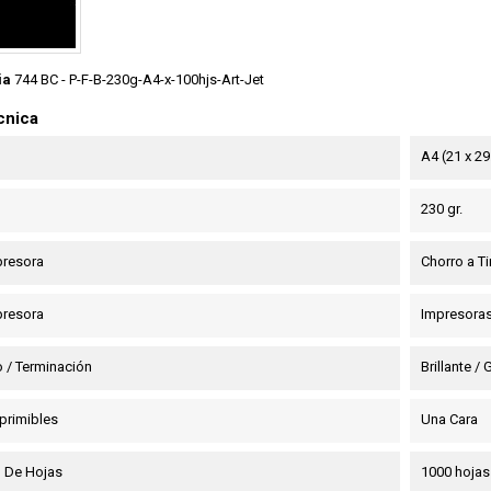
ia
744 BC - P-F-B-230g-A4-x-100hjs-Art-Jet
cnica
A4 (21 x 2
230 gr.
presora
Chorro a Tin
presora
Impresoras
 / Terminación
Brillante /
primibles
Una Cara
 De Hojas
1000 hojas