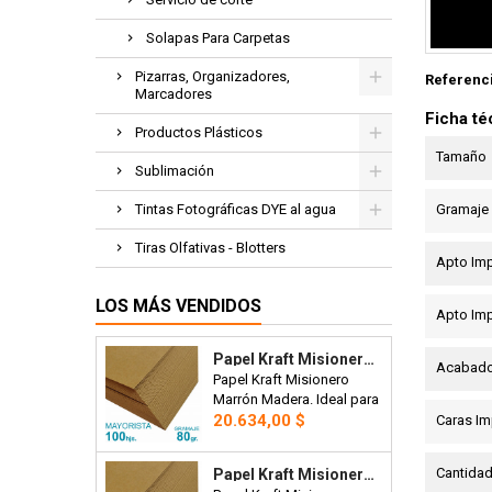
Solapas Para Carpetas
Pizarras, Organizadores,
Referenc
Marcadores
Ficha té
Productos Plásticos
Tamaño
Sublimación
Tintas Fotográficas DYE al agua
Gramaje
Tiras Olfativas - Blotters
Apto Im
LOS MÁS VENDIDOS
Apto Im
Papel Kraft Misionero 120 X 85cm. 80 Gr. Madera Marron X100 Hojas Precio Mayorista.
Acabado
Papel Kraft Misionero
Marrón Madera. Ideal para
Precio
bolsas, manteles,
20.634,00 $
Caras Im
artesanías o envoltorios.
120 x 85cm. 80 gr. Precio
Cantidad
Papel Kraft Misionero 120 X 85cm. 125 Gr. Madera Marrón X100 Hojas Precio Mayorista.
Mayorista x 100 hojas.