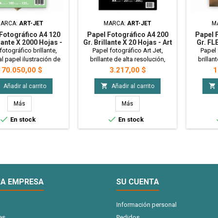
ARCA:
ART-JET
MARCA:
ART-JET
M
Fotográfico A4 120
Papel Fotográfico A4 200
Papel 
llante X 2000 Hojas -
Gr. Brillante X 20 Hojas - Art
Gr. FL
t PRECIO MAYORISTA
Jet
Hojas
fotográfico brillante,
Papel fotográfico Art Jet,
Papel 
al papel ilustración de
brillante de alta resolución,
brillan
s, pero compatible con
resistente al agua. Colores
resiste
recio
Precio
P
170.050,00 $
3.217,00 $
1
esoras inkjet, alta
vivos y durables Ideal para
vivos y 
ción, secado rápido,
imprimir fotografía y tarjetas
para i


Añadir al carrito
Añadir al carrito
te al agua. Ideal para:
personales. Tamaño A4 - 200gr
graci
 candy bar, packaging y
- x20 Hojas
flexibilid
Más
Más
s. Tamaño A4 - 120gr -
utili


En stock
En stock
Hojas - Bulto Cerrado
impresor
para f
personal
- x1000 
A EMPRESA
SU CUENTA
Información personal
es
Pedidos