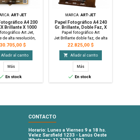
ARCA:
ART-JET
MARCA:
ART-JET
MA
Fotográfico A4 200
Papel Fotográfico A4 240
Papel F
EX Brillante X 1000
Gr. Brillante, Doble Faz, X
Gr. Bril
 - Art Jet PRECIO
100 Hojas - Art Jet
Art Jet
fotográfico Art Jet,
Papel fotográfico Art
Papel f
MAYORISTA
te de alta resolución,
Jet Brillante doble faz, de alta
brillant
nte al agua. Colores
resolución. Colores vivos y muy
resiste
recio
Precio
Pr
30.705,00 $
22.825,00 $
2
durables Recomendado
intensos. De apariencia muy
vivos y
mprimir en el hogar
similar al papel opalina. Ideal
imprimir 


Añadir al carrito
Añadir al carrito
as a su añadido de
para fotolibros, tarjetas
envoltori
ad, permitiendo asi, ser
personales, grafica en general.
- x2000 
Más
Más
zado con todas las
Tamaño A4 - 240gr - x100 Hojas


En stock
En stock
as del mercado. Ideal
otografía y tarjetas
es. Tamaño A4 - 200gr
Hojas - Bulto Cerrado
CONTACTO
Horario: Lunes a Viernes 9 a 18 hs.
Velez Sarsfield 1233 - Lanús Oeste