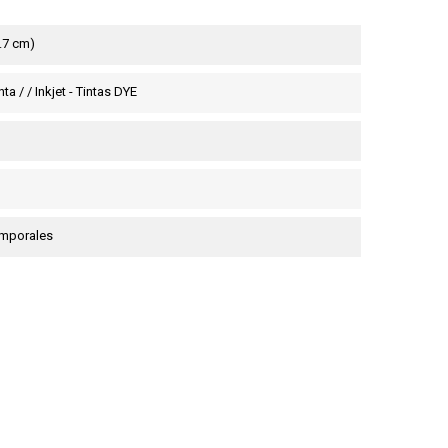
9.7 cm)
ta / / Inkjet - Tintas DYE
emporales