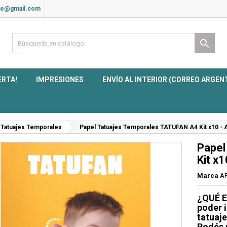
ite@gmail.com

ERTA!
IMPRESIONES
ENVÍO AL INTERIOR (CORREO ARGEN
 Tatuajes Temporales
Papel Tatuajes Temporales TATUFAN A4 Kit x10 - A
Papel
Kit x1
Marca
AR
¿QUÉ E
poder i
tatuaje
Podés r