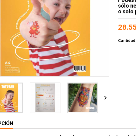
sólo n
o solo 
28.5
Cantidad

PCIÓN