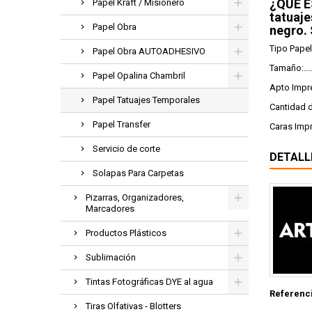
¿QUÉ ES
Papel Kraft / Misionero
tatuaje
Papel Obra
negro. 
Tipo Papel.
Papel Obra AUTOADHESIVO
Tamaño:.....
Papel Opalina Chambril
Apto Impre
Papel Tatuajes Temporales
Cantidad d
Papel Transfer
Caras Impr
Servicio de corte
DETALL
Solapas Para Carpetas
Pizarras, Organizadores,
Marcadores
Productos Plásticos
Sublimación
Tintas Fotográficas DYE al agua
Referenc
Tiras Olfativas - Blotters