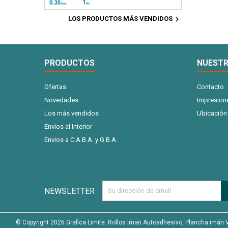
comerciales, artesanías,
fotográfico mate. Ideal
88mic - x20 Hojas
juegos didácticos,
para: tarjetas personales,

LOS PRODUCTOS MÁS VENDIDOS
planificadores imantados,
postales, tarjetas,
etc .Podes cortarlo en
etiquetas para prenda,
tiras o trozos o imantar la
señaladores, invitaciones.
superficie completa. 1
A4 180 gr. 100 hojas
Metro x 0.30 Milimetros de
PRODUCTOS
NUESTR
espesor
Ofertas
Contacto
Novedades
Impresion
Los más vendidos
Ubicación
Envios al Interior
Envios a C.A.B.A. y G.B.A.
NEWSLETTER
© Copyright 2026 Grafica Limite. Rollos Iman Autoadhesivo, Plancha imán Vehi