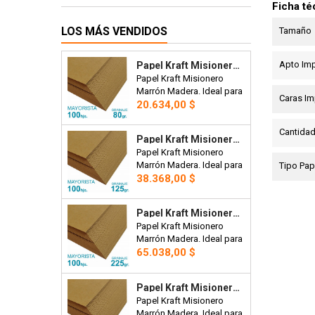
Ficha té
LOS MÁS VENDIDOS
Tamaño
Apto Im
Papel Kraft Misionero 120 X 85cm. 80 Gr. Madera Marron X100 Hojas Precio Mayorista.
Papel Kraft Misionero
Marrón Madera. Ideal para
Caras Im
Precio
bolsas, manteles,
20.634,00 $
artesanías o envoltorios.
120 x 85cm. 80 gr. Precio
Cantidad
Papel Kraft Misionero 120 X 85cm. 125 Gr. Madera Marrón X100 Hojas Precio Mayorista.
Mayorista x 100 hojas.
Papel Kraft Misionero
Marrón Madera. Ideal para
Tipo Pap
Precio
bolsas, artesanías,
38.368,00 $
etiquetas para prendas,
plantillas de corte para
Papel Kraft Misionero 120 X 85cm. 225 Gr. Madera Marrón X100 Hojas Precio Mayorista.
costura, tarjetas,
Papel Kraft Misionero
envoltorios, invitaciones.
Marrón Madera. Ideal para
120 x 85cm. 270 gr. Precio
Precio
bolsas, artesanías,
65.038,00 $
Mayorista x100 hojas
etiquetas para prendas,
plantillas de corte para
Papel Kraft Misionero 120 X 85cm. 270 Gr. Madera Marrón X20 Hojas
costura, tarjetas,
Papel Kraft Misionero
envoltorios, invitaciones.
Marrón Madera. Ideal para
120 x 85cm. 225 grs.