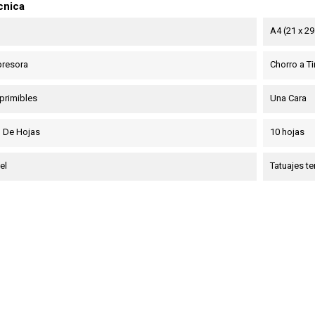
cnica
A4 (21 x 2
presora
Chorro a Tin
primibles
Una Cara
 De Hojas
10 hojas
el
Tatuajes t