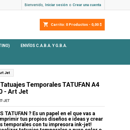
Bienvenido,
Iniciar sesión
o
Crear una cuenta
shopping_cart
Carrito:
0
Productos - 0,00 $
TINO)
ENVÍOS C.A.B.A. Y G.B.A.
rt Jet
 Tatuajes Temporales TATUFAN A4
0 - Art Jet
T-JET
S TATUFAN ? Es un papel en el que vas a
mprimir tus propios diseños e ideas y crear
s temporales con tu impresora ink-jet!
ealizar tatuajes temporales a puro color o