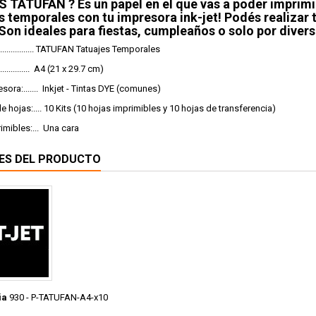
 TATUFAN ? Es un papel en el que vas a poder imprimir
s temporales con tu impresora ink-jet! Podés realizar 
Son ideales para fiestas, cumpleaños o solo por divers
............... TATUFAN Tatuajes Temporales
............. A4 (21 x 29.7 cm)
sora:....... Inkjet - Tintas DYE (comunes)
e hojas:.... 10 Kits (10 hojas imprimibles y 10 hojas de transferencia)
imibles:... Una cara
ES DEL PRODUCTO
ia
930 - P-TATUFAN-A4-x10