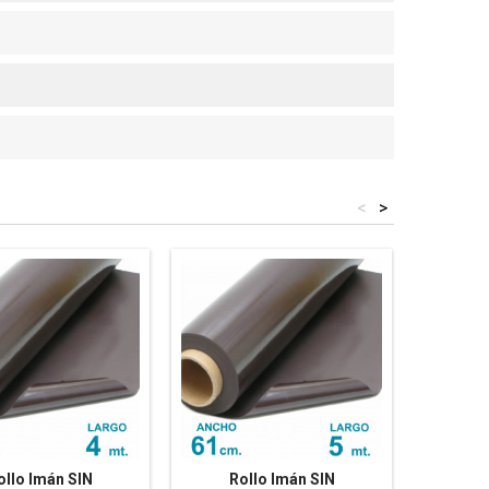
<
>
ollo Imán SIN
Rollo Imán SIN
Ro