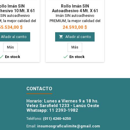
ollo Imán SIN
Rollo Imán SIN
Ro
hesivo 10 Mt. X 61
Autoadhesivo 4 Mt. X 61
Autoad
 Grosor 0.35mm -
Cm. - Grosor 0.35mm -
Cm. - 
 SIN autoadhesivo
Imán SIN autoadhesivo
Imán 
Premium
Premium
 la mejor calidad del
PREMIUM, la mejor calidad del
PREMIUM, 
 Ideal para para uso
mercado. Ideal para para uso
mercado.
recio
Precio
55.534,00 $
24.593,00 $
rio, souvenirs, imanes
publicitario, souvenirs, imanes
publicita
es, artesanías, juegos
comerciales, artesanías, juegos
comerciale


Añadir al carrito
Añadir al carrito
icos, planificadores
didácticos, planificadores
didácti
s, etc . Su grosor de
imantados, etc . Su grosor de
imantados
Más
Más
5mm., superior al
0.35mm., superior al
0.35


En stock
En stock
dard, le da mayor
standard, le da mayor
stand
mo, por lo que tendrá
magnetismo, por lo que tendrá
magnetism
rmesa. Podes cortarlo
mayor firmesa. Podes cortarlo
mayor fir
s, trozos o imantar la
en tiras, trozos o imantar la
en tiras
superficie...
superficie...
CONTACTO
Horario: Lunes a Viernes 9 a 18 hs.
Velez Sarsfield 1233 - Lanús Oeste
Whatsapp:
11 2393-1982
Teléfono:
(011) 4240-6250
Email:
insumosgraficalimite@gmail.com