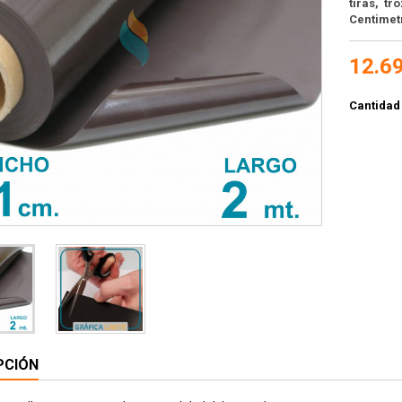
tiras, tr
Centimetr
12.6
Cantidad
PCIÓN