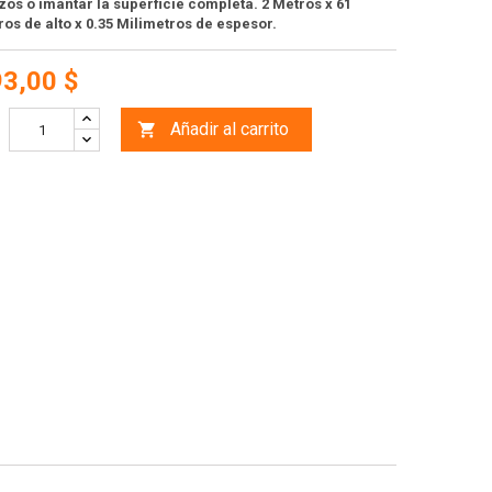
ozos o imantar la superficie completa. 2
Metros x 61
os de alto x 0.35 Milimetros de espesor.
93,00 $
Añadir al carrito
