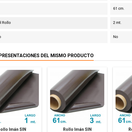
61 cm.
l Rollo
2 mt.
o
No
PRESENTACIONES DEL MISMO PRODUCTO
ollo Imán SIN
Rollo Imán SIN
R