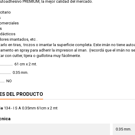
autoadhesivo PREMIUM, la mejor calidad del mercado.
citario
s
comerciales
as
idácticos
adores imantados, etc .
arlo en tiras, trozos o imantar la superficie completa. Este imán no tiene au
amento en spray para adherir la impresion al iman. (recordá que el imán no s
r con cutter, tijera o guillotina muy fácilmente.
............. 61 cm x 2 mt.
............ 0.35 mm.
..... NO
ES DEL PRODUCTO
ia
134 - I S A 0.35mm 61cm x 2 mt
cnica
0.35 mm.