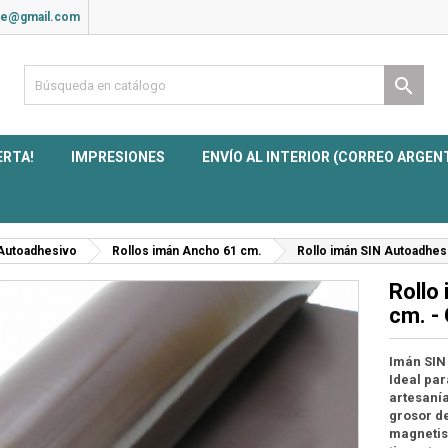
ite@gmail.com

ERTA!
IMPRESIONES
ENVÍO AL INTERIOR (CORREO ARGEN
 Autoadhesivo
Rollos imán Ancho 61 cm.
Rollo imán SIN Autoadhes
Rollo
cm. -
Imán
SIN
Ideal par
artesanía
grosor de
magnetis