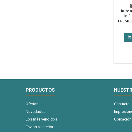
R
Autoa
Cm. -
Imán
PREMIUM
mercado
publicit
comercia

didáct
imantad
0.3
sta
magneti
mayor f
en tira
PRODUCTOS
NUESTR
Ofertas
Contacto
Novedades
Impresion
Los más vendidos
Ubicación
Envios al Interior