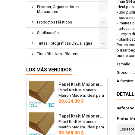
Imán SIN 
Pizarras, Organizadores,
Ideal para:
Marcadores
- uso publi
- souvenir
Productos Plásticos
- imanes 
- artesaní
Sublimación
- juegos d
- planific
Tintas Fotográficas DYE al agua
Podes cort
o usar peg
Tiras Olfativas - Blotters
puede corta
Tamaño:.....
LOS MÁS VENDIDOS
Grosor:......
Adhesivo:.
Papel Kraft Misionero 120 X 85cm. 80 Gr. Madera Marron X100 Hojas Precio Mayorista.
Papel Kraft Misionero
DETALL
Marrón Madera. Ideal para
Precio
bolsas, manteles,
20.634,00 $
artesanías o envoltorios.
Referenc
120 x 85cm. 80 gr. Precio
Papel Kraft Misionero 120 X 85cm. 125 Gr. Madera Marrón X100 Hojas Precio Mayorista.
Mayorista x 100 hojas.
Ficha té
Papel Kraft Misionero
Marrón Madera. Ideal para
Espesor
Precio
bolsas, artesanías,
38.368,00 $