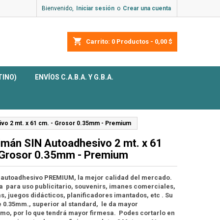
Bienvenido,
Iniciar sesión
o
Crear una cuenta
shopping_cart
Carrito:
0
Productos - 0,00 $
TINO)
ENVÍOS C.A.B.A. Y G.B.A.
ivo 2 mt. x 61 cm. - Grosor 0.35mm - Premium
 imán SIN Autoadhesivo 2 mt. x 61
 Grosor 0.35mm - Premium
 autoadhesivo PREMIUM, la mejor calidad del mercado.
a para uso publicitario, souvenirs, imanes comerciales,
s, juegos didácticos, planificadores imantados, etc . Su
 0.35mm., superior al standard, le da mayor
mo, por lo que tendrá mayor firmesa. Podes cortarlo en