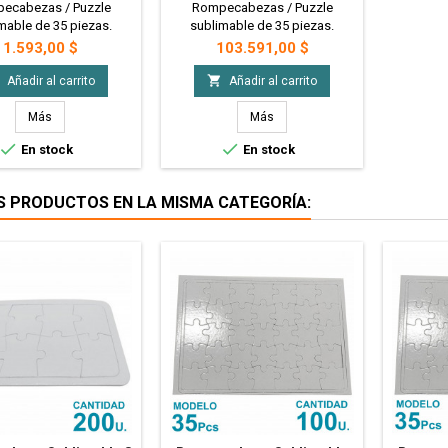
lancha A4 X1u.
Plancha A4 X100u. PRECIO
ecabezas / Puzzle
Rompecabezas / Puzzle
MAYORISTA
mable de 35 piezas.
sublimable de 35 piezas.
onible a la venta en
Disponible a la venta en
Precio
Precio
1.593,00 $
103.591,00 $
has A4. Ideales para
planchas A4. Ideales para
izar, regaleria, juegos
personalizar, regaleria, juegos

Añadir al carrito
Añadir al carrito
s y mas! - Plancha A4
de niños y mas! - 50 Planchas
n 1 Rompecabeza
A4 con 1 Rompecabeza c/u
Más
Más
PRECIO MAYORISTA


En stock
En stock
S PRODUCTOS EN LA MISMA CATEGORÍA: