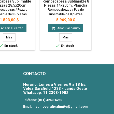
abeza Sublimable
Rompecabeza Sublimable 8
Rompeca
ezas 28.5x20cm.
Piezas 14x20cm. Plancha
Piezas 
ancha A4 X1u.
A4 X10u.
cabezas / Puzzle
Rompecabezas / Puzzle
Rompe
able de 35 piezas.
sublimable de 8 piezas.
sublim
nible a la venta en
Disponible a la venta en
Dispon
Precio
Precio
1.593,00 $
5.969,00 $
as A4. Ideales para
planchas A4 de 2 unidades.
plancha
zar, regaleria, juegos
Ideales para personalizar,
Ideales


Añadir al carrito
Añadir al carrito
s y mas! - Plancha A4
regaleria, juegos de niños y
regaleri
 1 Rompecabeza
mas! - 5 Planchas A4 con 2
mas! -
Más
Más
Rompecabezas c/u
R


En stock
En stock
CONTACTO
Horario: Lunes a Viernes 9 a 18 hs.
Velez Sarsfield 1233 - Lanús Oeste
Whatsapp:
11 2393-1982
Teléfono:
(011) 4240-6250
Email:
insumosgraficalimite@gmail.com