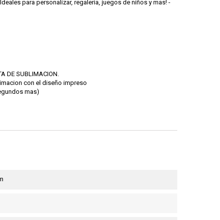
eales para personalizar, regaleria, juegos de niños y mas! -
INTA DE SUBLIMACION.
limacion con el diseño impreso
 segundos mas)
cm