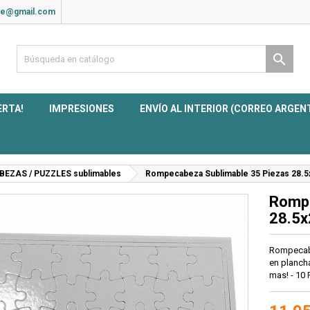
ite@gmail.com

ERTA!
IMPRESIONES
ENVÍO AL INTERIOR (CORREO ARGEN
EZAS / PUZZLES sublimables
Rompecabeza Sublimable 35 Piezas 28.5
Rompe
28.5x
Rompecabe
en plancha
mas! - 10