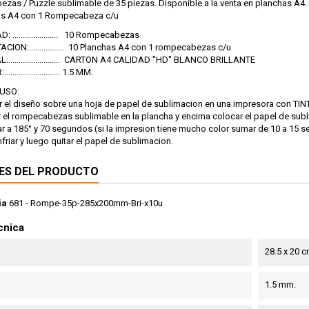
as / Puzzle sublimable de 35 piezas. Disponible a la venta en planchas A4. Id
as A4 con 1 Rompecabeza c/u
 ...................... 10 Rompecabezas
CION:................. 10 Planchas A4 con 1 rompecabezas c/u
:......................... CARTON A4 CALIDAD "HD" BLANCO BRILLANTE
....................... 1.5 MM.
USO:
ir el diseño sobre una hoja de papel de sublimacion en una impresora con T
r el rompecabezas sublimable en la plancha y encima colocar el papel de sub
ar a 185° y 70 segundos (si la impresion tiene mucho color sumar de 10 a 15
nfriar y luego quitar el papel de sublimacion.
ES DEL PRODUCTO
ia
681 - Rompe-35p-285x200mm-Bri-x10u
cnica
28.5 x 20 
1.5 mm.