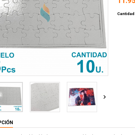
11.9
Cantidad

PCIÓN