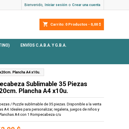
Bienvenido,
Iniciar sesión
o
Crear una cuenta
shopping_cart
Carrito:
0
Productos - 0,00 $
TINO)
ENVÍOS C.A.B.A. Y G.B.A.
x20cm. Plancha A4 x10u.
cabeza Sublimable 35 Piezas
20cm. Plancha A4 x10u.
zas / Puzzle sublimable de 35 piezas. Disponible a la venta
s A4. Ideales para personalizar, regaleria, juegos de niños y
 Planchas A4 con 1 Rompecabeza c/u