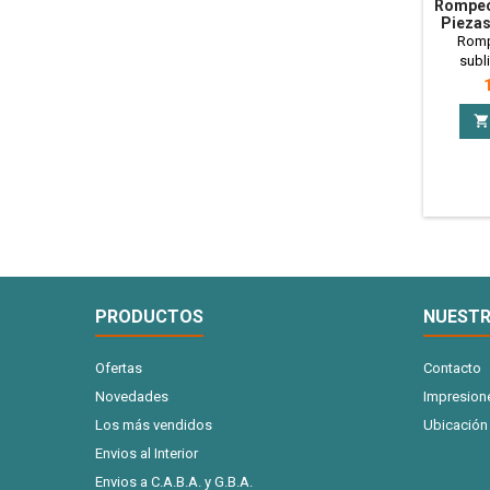
Rompec
Piezas
A4
Romp
subl
Disp
P
planch
Ideal

regale
mas! - 
Rompe
PRODUCTOS
NUESTR
Ofertas
Contacto
Novedades
Impresion
Los más vendidos
Ubicación
Envios al Interior
Envios a C.A.B.A. y G.B.A.