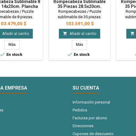
abeza Sublimable 8
Rompecabeza Sublimable
Rompec
 14x20cm. Plancha
35 Piezas 28.5x20cm.
35 Pi
 X200u. PRECIO
Plancha A4 X100u. PRECIO
Pl
ecabezas / Puzzle
Rompecabezas / Puzzle
Rompe
MAYORISTA
MAYORISTA
imable de 8 piezas.
sublimable de 35 piezas.
sublim
onible a la venta en
Disponible a la venta en
Dispo
recio
Precio
103.479,00 $
103.591,00 $
as A4 de 2 unidades.
planchas A4. Ideales para
planch
es para personalizar,
personalizar, regaleria, juegos
personali


Añadir al carrito
Añadir al carrito
ria, juegos de niños y
de niños y mas! - 50 Planchas
de niño
100 Planchas A4 con 2
A4 con 1 Rompecabeza c/u
con
Más
Más
cabezas c/u PRECIO
PRECIO MAYORISTA


En stock
En stock
MAYORISTA
A EMPRESA
SU CUENTA
Información personal
es
Pedidos
Facturas por abono
Direcciones
Cupones de descuento