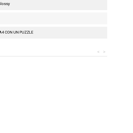
 Glossy
A4 CON UN PUZZLE
<
>