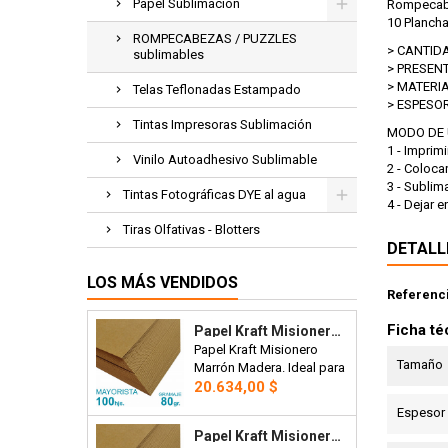
Papel Sublimación
Rompecabez
10 Planch
ROMPECABEZAS / PUZZLES
> CANTIDAD:
sublimables
> PRESENTA
> MATERIAL
Telas Teflonadas Estampado
> ESPESOR:....
Tintas Impresoras Sublimación
MODO DE 
1 - Imprim
Vinilo Autoadhesivo Sublimable
2 - Coloca
3 - Sublim
Tintas Fotográficas DYE al agua
4 - Dejar e
Tiras Olfativas - Blotters
DETALL
LOS MÁS VENDIDOS
Referenc
Ficha té
Papel Kraft Misionero 120 X 85cm. 80 Gr. Madera Marron X100 Hojas Precio Mayorista.
Papel Kraft Misionero
Tamaño
Marrón Madera. Ideal para
Precio
bolsas, manteles,
20.634,00 $
artesanías o envoltorios.
Espesor
120 x 85cm. 80 gr. Precio
Papel Kraft Misionero 120 X 85cm. 125 Gr. Madera Marrón X100 Hojas Precio Mayorista.
Mayorista x 100 hojas.