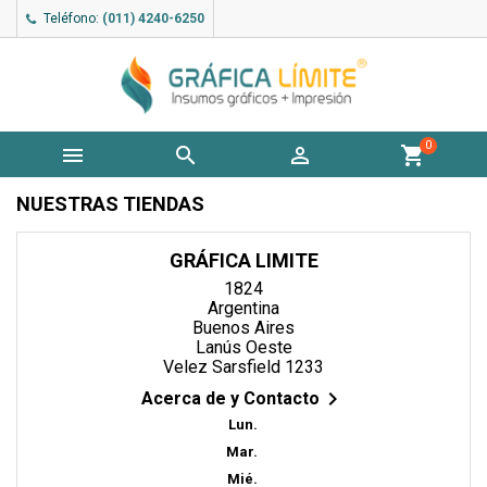
Teléfono:
(011) 4240-6250
0



shopping_cart
NUESTRAS TIENDAS
GRÁFICA LIMITE
1824
Argentina
Buenos Aires
Lanús Oeste
Velez Sarsfield 1233

Acerca de y Contacto
Lun.
Mar.
Mié.