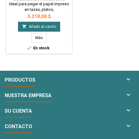
Mts. - Kapton
Ideal para pegar el papel impreso
en tazas, platos,
ceramicos, papel transfer, vinilos
Precio
5.210,00 $
y papel de sublimación en
textiles o rígidos. Por su alta

Añadir al carrito
resistencia a la temperatura, no
deja residuos de pegamento o
Más
manchas. Reutilizable. No se

En stock
resquebraja ni estira o deteriora
al quitar. Altísima resistencia y
eficiencia. Producto original
marca Kapton. 10mm de...

PRODUCTOS

NUESTRA EMPRESA

SU CUENTA

CONTACTO