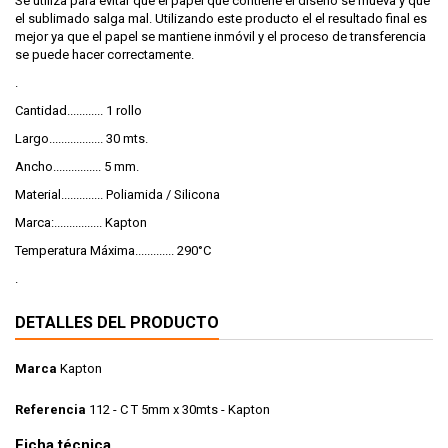
Se utiliza para evitar que el papel que contiene el diseño se mueva y que
el sublimado salga mal. Utilizando este producto el el resultado final es
mejor ya que el papel se mantiene inmóvil y el proceso de transferencia
se puede hacer correctamente.
.
Cantidad............ 1 rollo
Largo.................. 30 mts.
Ancho................ 5 mm.
Material.............. Poliamida / Silicona
Marca:................ Kapton
Temperatura Máxima............. 290°C
.
DETALLES DEL PRODUCTO
Marca
Kapton
Referencia
112 - C T 5mm x 30mts - Kapton
Ficha técnica