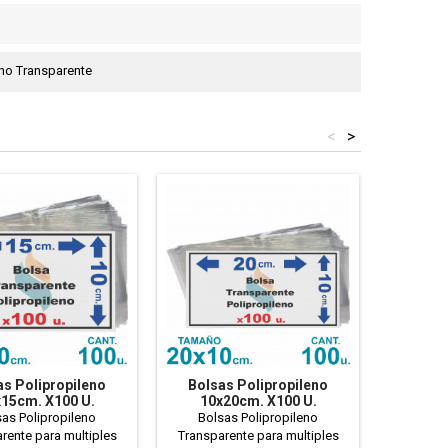
eno Transparente
<
>
as Polipropileno
Bolsas Polipropileno
Bolsa
15cm. X100 U.
10x20cm. X100 U.
10x
ransparentes
Transparentes
Tr
as Polipropileno
Bolsas Polipropileno
Bols
rente para multiples
Transparente para multiples
Transpar