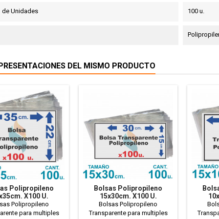
d de Unidades
100 u.
Polipropil
PRESENTACIONES DEL MISMO PRODUCTO
as Polipropileno
Bolsas Polipropileno
Bols
x35cm. X100 U.
15x30cm. X100 U.
10x
ransparentes
Transparentes
T
sas Polipropileno
Bolsas Polipropileno
Bols
arente para multiples
Transparente para multiples
Transpa