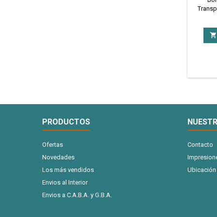
Transp
util
impe
para 

Regal
Merca
dema
medio
PRODUCTOS
NUESTR
Ofertas
Contacto
Novedades
Impresion
Los más vendidos
Ubicación
Envios al Interior
Envios a C.A.B.A. y G.B.A.