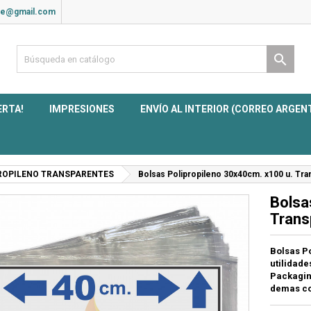
ite@gmail.com

ERTA!
IMPRESIONES
ENVÍO AL INTERIOR (CORREO ARGEN
ROPILENO TRANSPARENTES
Bolsas Polipropileno 30x40cm. x100 u. Tr
Bolsa
Trans
Bolsas P
utilidad
Packagin
demas co