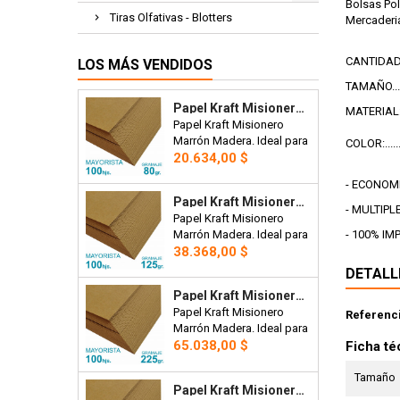
Bolsas Pol
Tiras Olfativas - Blotters
Mercaderi
CANTIDAD: .
LOS MÁS VENDIDOS
TAMAÑO......
Papel Kraft Misionero 120 X 85cm. 80 Gr. Madera Marron X100 Hojas Precio Mayorista.
MATERIAL:..
Papel Kraft Misionero
Marrón Madera. Ideal para
COLOR:....
Precio
bolsas, manteles,
20.634,00 $
artesanías o envoltorios.
- ECONOM
120 x 85cm. 80 gr. Precio
Papel Kraft Misionero 120 X 85cm. 125 Gr. Madera Marrón X100 Hojas Precio Mayorista.
Mayorista x 100 hojas.
- MULTIPL
Papel Kraft Misionero
- 100% IM
Marrón Madera. Ideal para
Precio
bolsas, artesanías,
38.368,00 $
etiquetas para prendas,
DETALL
plantillas de corte para
Papel Kraft Misionero 120 X 85cm. 225 Gr. Madera Marrón X100 Hojas Precio Mayorista.
costura, tarjetas,
Papel Kraft Misionero
Referenc
envoltorios, invitaciones.
Marrón Madera. Ideal para
120 x 85cm. 270 gr. Precio
Precio
bolsas, artesanías,
65.038,00 $
Ficha té
Mayorista x100 hojas
etiquetas para prendas,
plantillas de corte para
Tamaño
Papel Kraft Misionero 120 X 85cm. 270 Gr. Madera Marrón X20 Hojas
costura, tarjetas,