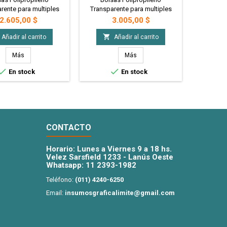
rente para multiples
Transparente para multiples
Transpar
dades,economicas,
utilidades,economicas,
utili
Precio
Precio
2.605,00 $
3.005,00 $
rmeables. Ideales
impermeables. Ideales
imper
mbalaje, Packaging,
para Embalaje, Packaging,
para Em


Añadir al carrito
Añadir al carrito
s, Presentaciones,
Regalos, Presentaciones,
Regalo
eria de todo tipo y
Mercaderia de todo tipo y
Mercade
Más
Más
 cosas de tamaño
demas cosas de tamaño
demas


En stock
En stock
 (15X25cm) x100 u.
medio. (15x30cm) x100 u.
medio.
CONTACTO
Horario: Lunes a Viernes 9 a 18 hs.
Velez Sarsfield 1233 - Lanús Oeste
Whatsapp:
11 2393-1982
Teléfono:
(011) 4240-6250
Email:
insumosgraficalimite@gmail.com