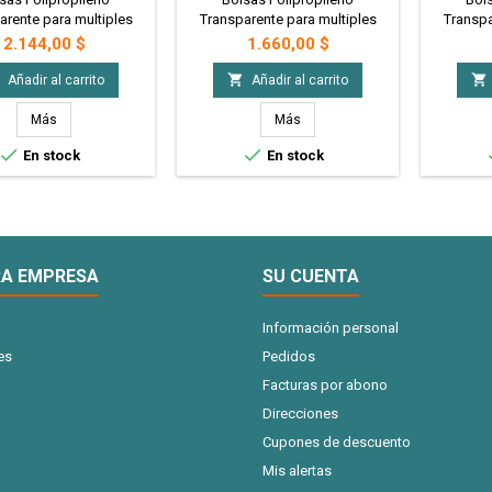
arente para multiples
Transparente para multiples
Transpa
idades,economicas,
utilidades,economicas,
utili
Precio
Precio
2.144,00 $
1.660,00 $
rmeables. Ideales
impermeables. Ideales
impe
Embalaje, Packaging,
para Embalaje, Packaging,
para E


Añadir al carrito
Añadir al carrito
os, Presentaciones,
Regalos, Presentaciones,
Regalo
deria de todo tipo y
Mercaderia de todo tipo y
Mercad
Más
Más
s cosas de tamaño
demas cosas de tamaño
demas


En stock
En stock
. (10X30cm) x100 u.
medio. (10X20cm) x100 u.
medio.
A EMPRESA
SU CUENTA
Información personal
es
Pedidos
Facturas por abono
Direcciones
Cupones de descuento
Mis alertas