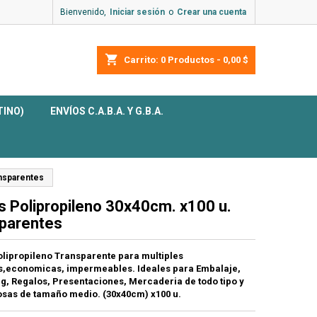
Bienvenido,
Iniciar sesión
o
Crear una cuenta
shopping_cart
Carrito:
0
Productos - 0,00 $
TINO)
ENVÍOS C.A.B.A. Y G.B.A.
ansparentes
s Polipropileno 30x40cm. x100 u.
parentes
olipropileno Transparente para multiples
es,economicas, impermeables. Ideales para Embalaje,
g, Regalos, Presentaciones, Mercaderia de todo tipo y
sas de tamaño medio.
(30x40cm) x100 u.