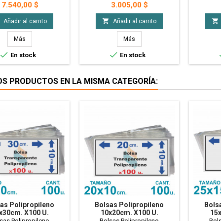
idades,economicas,
utilidades,economicas,
utili
Precio
Precio
7.540,00 $
3.005,00 $
rmeables. Ideales
impermeables. Ideales
impe
Embalaje, Packaging,
para Embalaje, Packaging,
para E


Añadir al carrito
Añadir al carrito
os, Presentaciones,
Regalos, Presentaciones,
Regalo
deria de todo tipo y
Mercaderia de todo tipo y
Mercad
Más
Más
s cosas de tamaño
demas cosas de tamaño
demas


En stock
En stock
. (22x35cm) x100 u.
medio. (15x30cm) x100 u.
medio.
OS PRODUCTOS EN LA MISMA CATEGORÍA:
as Polipropileno
Bolsas Polipropileno
Bols
x30cm. X100 U.
10x20cm. X100 U.
15x
ransparentes
Transparentes
T
sas Polipropileno
Bolsas Polipropileno
Bols