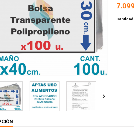
7.099
Cantidad

PCIÓN