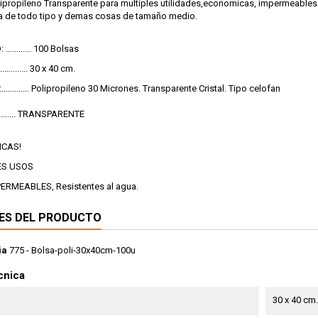
ipropileno Transparente para multiples utilidades,economicas, impermeables.
a de todo tipo y demas cosas de tamaño medio.
........... 100 Bolsas
.......... 30 x 40 cm.
........... Polipropileno 30 Micrones. Transparente Cristal. Tipo celofan
......... TRANSPARENTE
ICAS!
ES USOS
PERMEABLES, Resistentes al agua.
ES DEL PRODUCTO
ia
775 - Bolsa-poli-30x40cm-100u
cnica
30 x 40 cm.