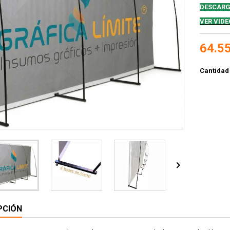
DESCARG
VER VIDE
64.5
Cantidad

PCIÓN