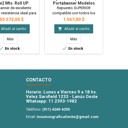
x2 Mts. Roll UP
Portabanner Modelos
0.9x1.9 
io Metalico X10 U.
"ECO"
Modelo
anner de excelente
Repuesto SUPERIOR
Estructur
cio Mayorista
y resistencia ideal para
compatible con todos los
tensores
ones o para mantener
portabanners modelo ECO.
Ideal pa
recio
Precio
P
55.572,00 $
1.567,00 $
2
 locales y comercios.
debe es
ema Roll Up, mantiene
permanen


Añadir al carrito
Añadir al carrito
ión contaste sobre la
tens
eniéndola sin arrugas.
tens
Más
Más
ido armado, sin
manteni


En stock
En stock
ientas. Totalmente
arrugas. 
icado en aluminio
en hierro
o. No incluye la lona.
Epoxi.
. Precio Mayorista
CONTACTO
Horario: Lunes a Viernes 9 a 18 hs.
Velez Sarsfield 1233 - Lanús Oeste
Whatsapp:
11 2393-1982
Teléfono:
(011) 4240-6250
Email:
insumosgraficalimite@gmail.com