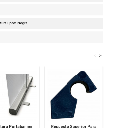
ntura Epoxi Negra
<
>
ctura Portabanner
Repuesto Superior Para
Estruc