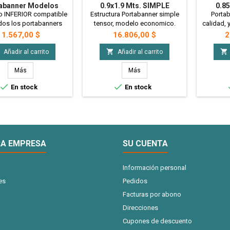
abanner Modelos
0.9x1.9 Mts. SIMPLE
0.85
"ECO"
Tensor Modelo "ECO"
Alumin
o INFERIOR compatible
Estructura Portabanner simple
Portab
Metálico
Pre
dos los portabanners
tensor, modelo economico.
calidad, 
modelo ECO.
Ideal para interiores en donde
exposici
Precio
Precio
P
1.567,00 $
16.806,00 $
2
no halla demasiado viento.
armado en
Totalmente fabricado en hierro
Con sist


Añadir al carrito
Añadir al carrito
y pintado con pintura Epoxi.
la tens
No incluye la lona
lona mant
Más
Más
Ráp


En stock
En stock
herram
fabr
anodizad
x10 U
A EMPRESA
SU CUENTA
Información personal
es
Pedidos
Facturas por abono
Direcciones
Cupones de descuento