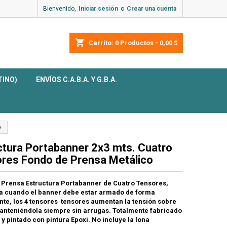
Bienvenido,
Iniciar sesión
o
Crear una cuenta
shopping_cart
Carrito:
0
Productos - 0,00 $
TINO)
ENVÍOS C.A.B.A. Y G.B.A.
o
ctura Portabanner 2x3 mts. Cuatro
res Fondo de Prensa Metálico
 Prensa Estructura Portabanner de Cuatro Tensores,
ra cuando el banner debe estar armado de forma
te, los 4 tensores tensores aumentan la tensión sobre
manteniéndola siempre sin arrugas. Totalmente fabricado
 y pintado con pintura Epoxi. No incluye la lona