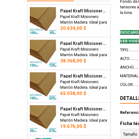
Fondo de P
tensores a
Papel Kraft Misionero 120 X 85cm. 80 Gr. Madera Marron X100 Hojas Precio Mayorista.
la lona
Papel Kraft Misionero
Marrón Madera. Ideal para
Precio
bolsas, manteles,
20.634,00 $
DESCARG
artesanías o envoltorios.
120 x 85cm. 80 gr. Precio
VER VIDE
Papel Kraft Misionero 120 X 85cm. 125 Gr. Madera Marrón X100 Hojas Precio Mayorista.
Mayorista x 100 hojas.
Papel Kraft Misionero
TIPO:.....
Marrón Madera. Ideal para
ALTO:........
Precio
bolsas, artesanías,
38.368,00 $
etiquetas para prendas,
ANCHO.......
plantillas de corte para
MATERIAL:..
Papel Kraft Misionero 120 X 85cm. 225 Gr. Madera Marrón X100 Hojas Precio Mayorista.
costura, tarjetas,
Papel Kraft Misionero
envoltorios, invitaciones.
COLOR:.....
Marrón Madera. Ideal para
120 x 85cm. 270 gr. Precio
Precio
bolsas, artesanías,
65.038,00 $
Mayorista x100 hojas
DETALL
etiquetas para prendas,
plantillas de corte para
Papel Kraft Misionero 120 X 85cm. 270 Gr. Madera Marrón X20 Hojas
costura, tarjetas,
Referenc
Papel Kraft Misionero
envoltorios, invitaciones.
Marrón Madera. Ideal para
120 x 85cm. 225 grs.
Ficha té
Precio
bolsas, artesanías,
19.676,00 $
Precio Mayorista x100
etiquetas para prendas,
Hojas.
Tamaño
plantillas de corte para