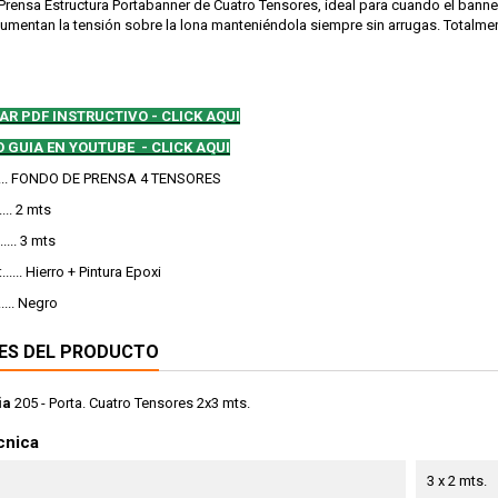
rensa Estructura Portabanner de Cuatro Tensores, ideal para cuando el bann
umentan la tensión sobre la lona manteniéndola siempre sin arrugas. Totalment
AR PDF INSTRUCTIVO
- CLICK AQUI
O GUIA EN YOUTUBE - CLICK AQUI
........ FONDO DE PRENSA 4 TENSORES
..... 2 mts
.... 3 mts
.... Hierro + Pintura Epoxi
..... Negro
ES DEL PRODUCTO
ia
205 - Porta. Cuatro Tensores 2x3 mts.
cnica
3 x 2 mts.