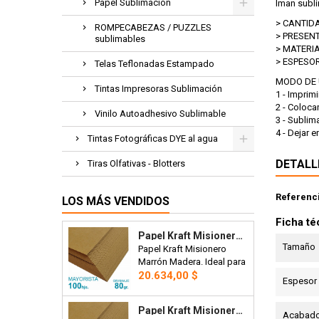
Papel Sublimación
Iman subli
> CANTIDAD:
ROMPECABEZAS / PUZZLES
> PRESENTAC
sublimables
> MATERIAL:.
> ESPESOR:...
Telas Teflonadas Estampado
MODO DE 
Tintas Impresoras Sublimación
1 - Imprim
2 - Coloca
Vinilo Autoadhesivo Sublimable
3 - Subli
4 - Dejar e
Tintas Fotográficas DYE al agua
DETALL
Tiras Olfativas - Blotters
Referenc
LOS MÁS VENDIDOS
Ficha té
Papel Kraft Misionero 120 X 85cm. 80 Gr. Madera Marron X100 Hojas Precio Mayorista.
Tamaño
Papel Kraft Misionero
Marrón Madera. Ideal para
Precio
bolsas, manteles,
20.634,00 $
Espesor
artesanías o envoltorios.
120 x 85cm. 80 gr. Precio
Papel Kraft Misionero 120 X 85cm. 125 Gr. Madera Marrón X100 Hojas Precio Mayorista.
Mayorista x 100 hojas.
Acabado