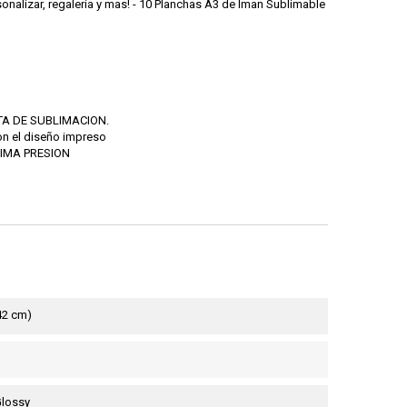
sonalizar, regaleria y mas! - 10 Planchas A3 de Iman Sublimable
INTA DE SUBLIMACION.
on el diseño impreso
AXIMA PRESION
 42 cm)
 Glossy