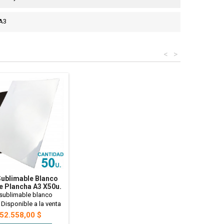
A3
<
>
ublimable Blanco
te Plancha A3 X50u.
CIO MAYORISTA
sublimable blanco
. Disponible a la venta
chas A3. Ideales para
recio
52.558,00 $
zar, regaleria y mas! -