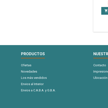
en plan
personali
Pla

PRODUCTOS
NUESTR
Ofertas
Contacto
Novedades
Impresion
Los más vendidos
Ubicación
Envios al Interior
Envios a C.A.B.A. y G.B.A.