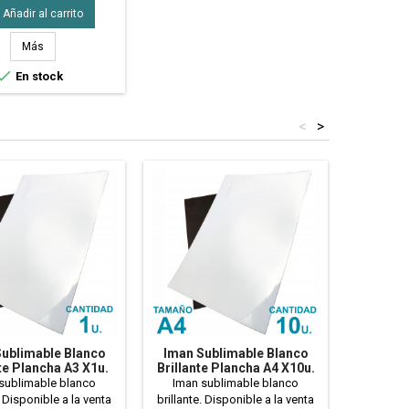
anchas A3 de Iman
Añadir al carrito
le - Precio Mayorista
Más

En stock
<
>
ublimable Blanco
Iman Sublimable Blanco
Iman S
te Plancha A3 X1u.
Brillante Plancha A4 X10u.
Brillan
sublimable blanco
Iman sublimable blanco
Iman 
. Disponible a la venta
brillante. Disponible a la venta
brillante.