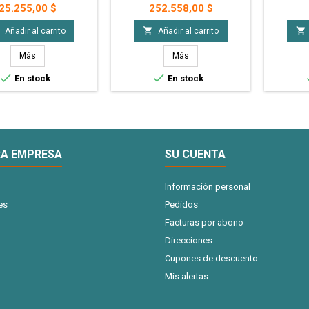
chas A3. Ideales para
en planchas A3. Ideales para
en plan
Precio
Precio
25.255,00 $
252.558,00 $
zar, regaleria y mas! - 5
personalizar, regaleria y mas! -
personaliz
nchas A3 de Iman
50 Planchas A3 de Iman
Plancha 


Añadir al carrito
Añadir al carrito
Sublimable
Sublimable - Precio Mayorista
Más
Más


En stock
En stock
A EMPRESA
SU CUENTA
Información personal
es
Pedidos
Facturas por abono
Direcciones
Cupones de descuento
Mis alertas