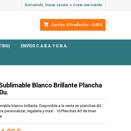
Bienvenido,
Iniciar sesión
o
Crear una cuenta
shopping_cart
Carrito:
0
Productos - 0,00 $
TINO)
ENVÍOS C.A.B.A. Y G.B.A.
Sublimable Blanco Brillante Plancha
0u.
mable blanco brillante. Disponible a la venta en planchas A3.
ra personalizar, regaleria y mas! - 10 Planchas A3 de Iman
e