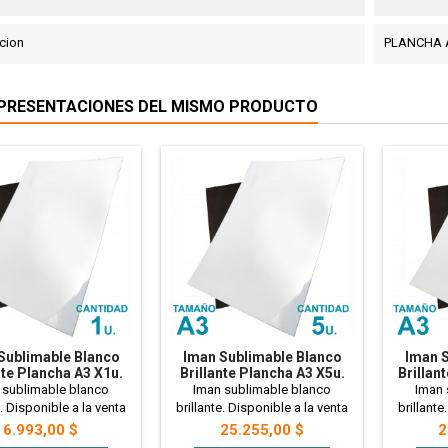
cion
PLANCHA 
PRESENTACIONES DEL MISMO PRODUCTO
Sublimable Blanco
Iman Sublimable Blanco
Iman S
nte Plancha A3 X1u.
Brillante Plancha A3 X5u.
Brillan
PRE
 sublimable blanco
Iman sublimable blanco
Iman 
e. Disponible a la venta
brillante. Disponible a la venta
brillante
chas A3. Ideales para
en planchas A3. Ideales para
en plan
Precio
Precio
P
6.993,00 $
25.255,00 $
2
zar, regaleria y mas! - 1
personalizar, regaleria y mas! - 5
personali