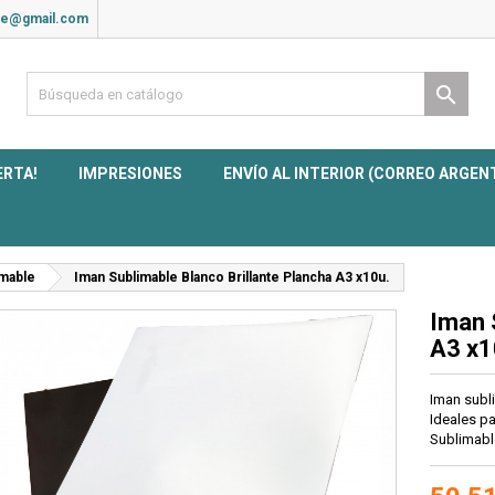
ite@gmail.com

ERTA!
IMPRESIONES
ENVÍO AL INTERIOR (CORREO ARGEN
imable
Iman Sublimable Blanco Brillante Plancha A3 x10u.
Iman 
A3 x1
Iman subli
Ideales pa
Sublimabl