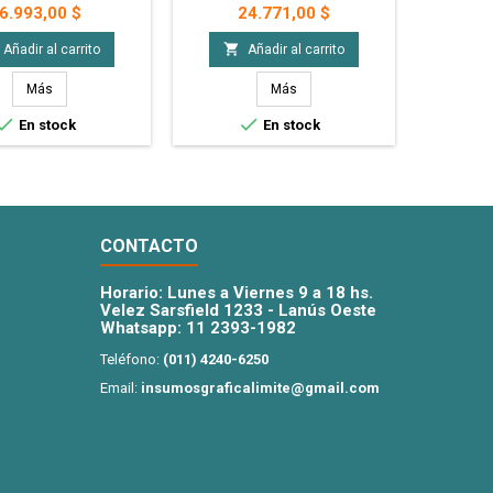
chas A3. Ideales para
en planchas A4. Ideales para
en planc
Precio
Precio
6.993,00 $
24.771,00 $
ar, regaleria y mas! - 1
personalizar, regaleria y mas! -
personaliza
A3 de Iman Sublimable
10 Planchas A4 de Iman
Plancha A


Añadir al carrito
Añadir al carrito
Sublimable
Más
Más


En stock
En stock
CONTACTO
Horario: Lunes a Viernes 9 a 18 hs.
Velez Sarsfield 1233 - Lanús Oeste
Whatsapp:
11 2393-1982
Teléfono:
(011) 4240-6250
Email:
insumosgraficalimite@gmail.com