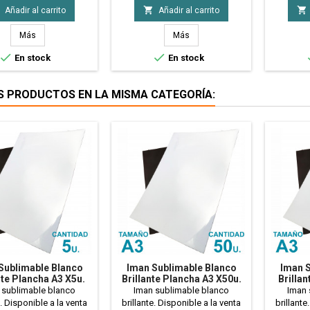
A3 de Iman Sublimable
Planchas A3 de Iman
50 Pl


Añadir al carrito
Añadir al carrito
Sublimable
Sublimab
Más
Más


En stock
En stock
S PRODUCTOS EN LA MISMA CATEGORÍA:
Sublimable Blanco
Iman Sublimable Blanco
Iman S
nte Plancha A3 X5u.
Brillante Plancha A3 X50u.
Brillan
PRECIO MAYORISTA
 sublimable blanco
Iman sublimable blanco
Iman 
e. Disponible a la venta
brillante. Disponible a la venta
brillante