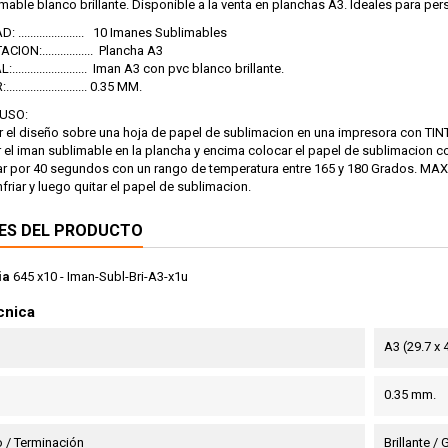
mable blanco brillante. Disponible a la venta en planchas A3. Ideales para per
 ...................... 10 Imanes Sublimables
ION:................. Plancha A3
........................ Iman A3 con pvc blanco brillante.
........................ 0.35 MM.
USO:
ir el diseño sobre una hoja de papel de sublimacion en una impresora con T
r el iman sublimable en la plancha y encima colocar el papel de sublimacion c
mar por 40 segundos con un rango de temperatura entre 165 y 180 Grados. M
nfriar y luego quitar el papel de sublimacion.
ES DEL PRODUCTO
ia
645 x10 - Iman-Subl-Bri-A3-x1u
cnica
A3 (29.7 x
0.35 mm.
 / Terminación
Brillante /