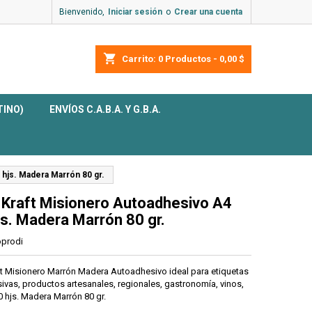
Bienvenido,
Iniciar sesión
o
Crear una cuenta
shopping_cart
Carrito:
0
Productos - 0,00 $
TINO)
ENVÍOS C.A.B.A. Y G.B.A.
 hjs. Madera Marrón 80 gr.
 Kraft Misionero Autoadhesivo A4
js. Madera Marrón 80 gr.
prodi
ft Misionero Marrón Madera Autoadhesivo ideal para etiquetas
ivas, productos artesanales, regionales, gastronomía, vinos,
0 hjs. Madera Marrón 80 gr.