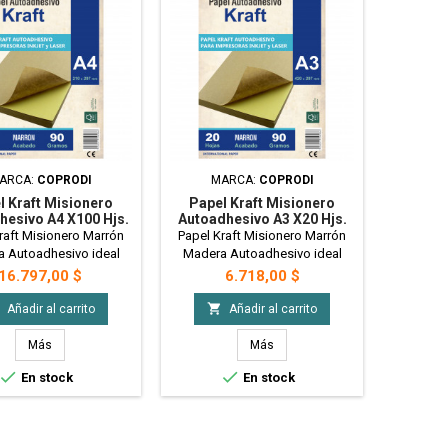
ARCA:
COPRODI
MARCA:
COPRODI
l Kraft Misionero
Papel Kraft Misionero
hesivo A4 X100 Hjs.
Autoadhesivo A3 X20 Hjs.
ra Marrón 80 Gr.
Madera Marrón 80 Gr.
raft Misionero Marrón
Papel Kraft Misionero Marrón
 Autoadhesivo ideal
Madera Autoadhesivo ideal
iquetas autoadhesivas,
para etiquetas autoadhesivas,
Precio
Precio
16.797,00 $
6.718,00 $
uctos artesanales,
productos artesanales,
es, gastronomía, vinos,
regionales, gastronomía, vinos,

Añadir al carrito
Añadir al carrito
x100 hjs. Madera Marrón
etc. A3 x20 hjs. Madera Marrón
80 gr.
80 gr.
Más
Más


En stock
En stock