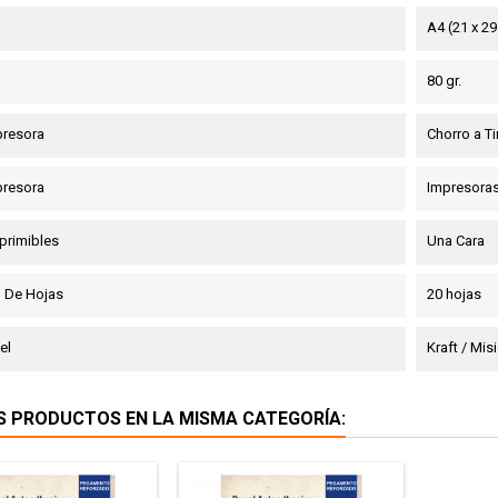
A4 (21 x 2
80 gr.
presora
Chorro a Tin
presora
Impresoras
primibles
Una Cara
 De Hojas
20 hojas
el
Kraft / Mi
S PRODUCTOS EN LA MISMA CATEGORÍA: