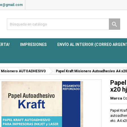
ite@gmail.com

ERTA!
IMPRESIONES
ENVÍO AL INTERIOR (CORREO ARGEN
 / Misionero AUTOADHESIVO
Papel Kraft Misionero Autoadhesivo A4 x20
Papel
x20 h
Marca
Co
Papel Kra
autoadhes
etc. A4 x2