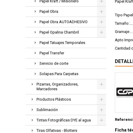
Papel Kraft / Misionero
Papel Kraf
Papel Obra
Tipo Papel.
Papel Obra AUTOADHESIVO
Tamaño:.....
Gramaje:......
Papel Opalina Chambril
Apto Impre
Papel Tatuajes Temporales
Cantidad d
Papel Transfer
DETALL
Servicio de corte
Solapas Para Carpetas
Pizarras, Organizadores,
Marcadores
Productos Plásticos
Sublimación
Referenc
Tintas Fotográficas DYE al agua
Ficha té
Tiras Olfativas - Blotters