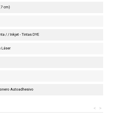
9.7 cm)
ta / / Inkjet - Tintas DYE
 Láser
sionero Autoadhesivo
<
>