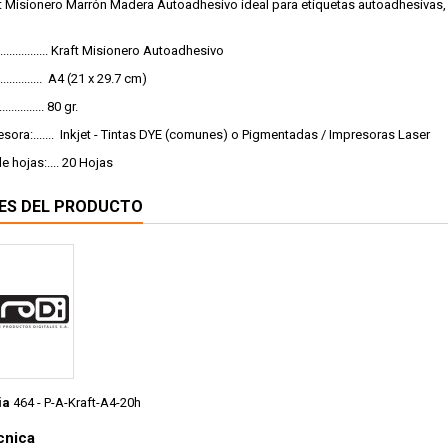
t Misionero Marrón Madera Autoadhesivo ideal para etiquetas autoadhesivas, 
............... Kraft Misionero Autoadhesivo
............. A4 (21 x 29.7 cm)
............ 80 gr.
sora:....... Inkjet - Tintas DYE (comunes) o Pigmentadas / Impresoras Laser
e hojas:.... 20 Hojas
ES DEL PRODUCTO
ia
464 - P-A-Kraft-A4-20h
cnica