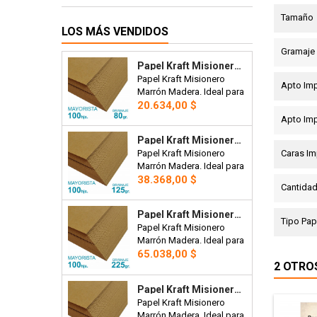
Tamaño
LOS MÁS VENDIDOS
Gramaje
Papel Kraft Misionero 120 X 85cm. 80 Gr. Madera Marron X100 Hojas Precio Mayorista.
Papel Kraft Misionero
Apto Im
Marrón Madera. Ideal para
Precio
bolsas, manteles,
20.634,00 $
artesanías o envoltorios.
Apto Im
120 x 85cm. 80 gr. Precio
Papel Kraft Misionero 120 X 85cm. 125 Gr. Madera Marrón X100 Hojas Precio Mayorista.
Mayorista x 100 hojas.
Caras Im
Papel Kraft Misionero
Marrón Madera. Ideal para
Precio
bolsas, artesanías,
38.368,00 $
Cantidad
etiquetas para prendas,
plantillas de corte para
Papel Kraft Misionero 120 X 85cm. 225 Gr. Madera Marrón X100 Hojas Precio Mayorista.
costura, tarjetas,
Tipo Pap
Papel Kraft Misionero
envoltorios, invitaciones.
Marrón Madera. Ideal para
120 x 85cm. 270 gr. Precio
Precio
bolsas, artesanías,
65.038,00 $
Mayorista x100 hojas
2 OTRO
etiquetas para prendas,
plantillas de corte para
Papel Kraft Misionero 120 X 85cm. 270 Gr. Madera Marrón X20 Hojas
costura, tarjetas,
Papel Kraft Misionero
envoltorios, invitaciones.
Marrón Madera. Ideal para
120 x 85cm. 225 grs.