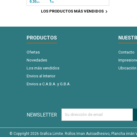
comerciales, artesanías,
fotográfico mate. Ideal
88mic - x20 Hojas
juegos didácticos,
para: tarjetas personales,

LOS PRODUCTOS MÁS VENDIDOS
planificadores imantados,
postales, tarjetas,
etc .Podes cortarlo en
etiquetas para prenda,
tiras o trozos o imantar la
señaladores, invitaciones.
superficie completa. 1
A4 180 gr. 100 hojas
Metro x 0.30 Milimetros de
PRODUCTOS
NUESTR
espesor
Ofertas
Contacto
Novedades
Impresion
Los más vendidos
Ubicación
Envios al Interior
Envios a C.A.B.A. y G.B.A.
NEWSLETTER
© Copyright 2026 Grafica Limite. Rollos Iman Autoadhesivo, Plancha imán Vehi