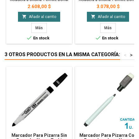
y escribir las veces que quieras,
y escribir las veces que quieras,
Precio
Precio
2.608,00 $
3.078,00 $
modelo sin impresión color
modelo "Cactus"
blanco.


Añadir al carrito
Añadir al carrito
Más
Más


En stock
En stock
3 OTROS PRODUCTOS EN LA MISMA CATEGORÍA:
<
>
Marcador Para Pizarra Sin
Marcador Para Pizarra Con