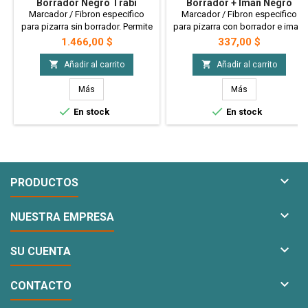
Borrador Negro Trabi
Borrador + Iman Negro
Marcador / Fibron especifico
Marcador / Fibron especifico
para pizarra sin borrador. Permite
para pizarra con borrador e iman.
ser borrado facilmente, con un
Permite ser borrado facilmente,
Precio
Precio
1.466,00 $
337,00 $
paño seco, por su composicion
con un paño seco, por su
en la tinta.
composicion en la tinta.


Añadir al carrito
Añadir al carrito
Más
Más


En stock
En stock

PRODUCTOS

NUESTRA EMPRESA

SU CUENTA

CONTACTO