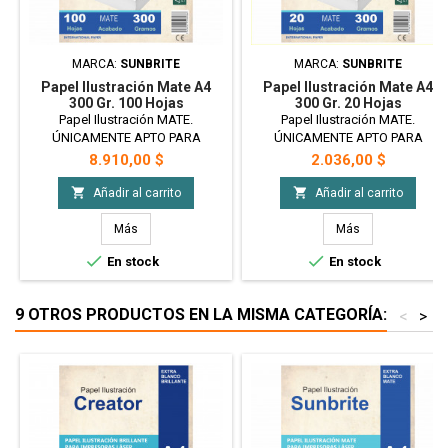
MARCA:
SUNBRITE
MARCA:
SUNBRITE
Papel Ilustración Mate A4
Papel Ilustración Mate A4
300 Gr. 100 Hojas
300 Gr. 20 Hojas
Papel Ilustración MATE.
Papel Ilustración MATE.
ÚNICAMENTE APTO PARA
ÚNICAMENTE APTO PARA
IMPRESORAS LÁSER. Imprimible
IMPRESORAS LÁSER. Imprimible
Precio
Precio
8.910,00 $
2.036,00 $
de ambas caras. Blanco
de ambas caras. Blanco
perfecto. Ideal para impresión de
perfecto. Ideal para impresión de


Añadir al carrito
Añadir al carrito
tarjetas, etiquetas colgantes,
tarjetas, etiquetas colgantes,
postales, catálogos, cajas, para
postales, catálogos, cajas, para
Más
Más
candy bar o souvenirs, etc.
candy bar o souvenirs, etc.


En stock
En stock
Tamaño A4 - 300gr - x100 Hojas
Tamaño A4 - 300gr - x20 Hojas
9 OTROS PRODUCTOS EN LA MISMA CATEGORÍA:
<
>