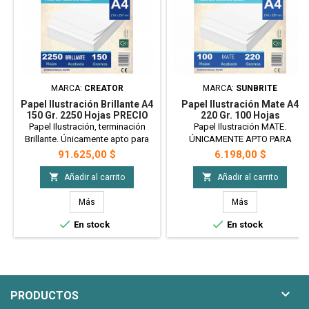
MARCA:
CREATOR
MARCA:
SUNBRITE
Papel Ilustración Brillante A4
Papel Ilustración Mate A4
150 Gr. 2250 Hojas PRECIO
220 Gr. 100 Hojas
MAYORISTA
Papel Ilustración, terminación
Papel Ilustración MATE.
Brillante. Únicamente apto para
ÚNICAMENTE APTO PARA
impresoras láser. Imprimible de
IMPRESORAS LÁSER. Imprimible
Precio
Precio
91.625,00 $
6.198,00 $
ambas caras. Blanco perfecto, y
de ambas caras. Blanco
una brillo justo para impresión de
perfecto. Ideal para impresión de


Añadir al carrito
Añadir al carrito
folletos, envoltorios, catalogos,
tarjetas, etiquetas colgantes,
etc. Tamaño A4 - 150gr - x2250
cajas, para candy bar o
Más
Más
Hojas PRECIO MAYORISTA
souvenirs, etc. Tamaño A4 - 220gr


En stock
En stock
- x100 Hojas

PRODUCTOS