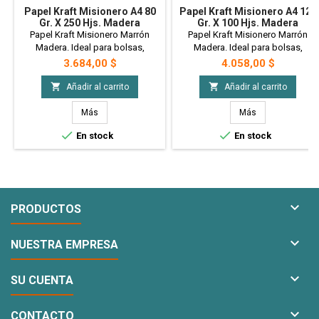
Papel Kraft Misionero A4 80
Papel Kraft Misionero A4 125
Gr. X 250 Hjs. Madera
Gr. X 100 Hjs. Madera
Marron
Marron
Papel Kraft Misionero Marrón
Papel Kraft Misionero Marrón
Madera. Ideal para bolsas,
Madera. Ideal para bolsas,
manteles, artesanías o
manteles, artesanías o
Precio
Precio
3.684,00 $
4.058,00 $
envoltorios. A4 80 gr. x 250 hjs.
envoltorios. A4 125 gr. x 100 hjs.
Madera Marron
Madera Marron


Añadir al carrito
Añadir al carrito
Más
Más


En stock
En stock

PRODUCTOS

NUESTRA EMPRESA

SU CUENTA

CONTACTO