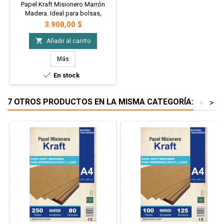
Papel Kraft Misionero Marrón
Madera. Ideal para bolsas,
artesanías, etiquetas para
Precio
3.908,00 $
prendas, plantillas de corte para
costura, tarjetas, envoltorios,

Añadir al carrito
invitaciones. A4 225 gr. x 50 hjs.
Madera Marron
Más

En stock
7 OTROS PRODUCTOS EN LA MISMA CATEGORÍA:
<
>