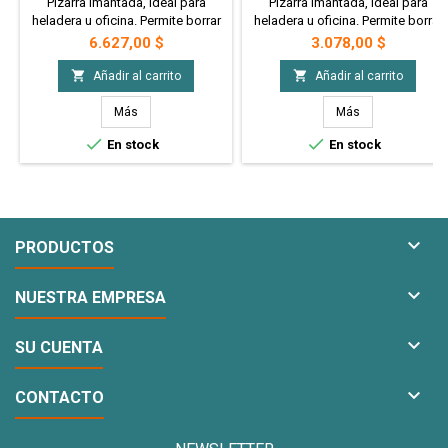
45 X 30 Cm.
Cm.
Pizarra imantada, ideal para
Pizarra imantada, ideal para
heladera u oficina. Permite borrar
heladera u oficina. Permite borrar
y escribir las veces que quieras,
y escribir las veces que quieras,
Precio
Precio
6.627,00 $
3.078,00 $
modelo "Love The Life"
modelo "Llama"


Añadir al carrito
Añadir al carrito
Más
Más


En stock
En stock

PRODUCTOS

NUESTRA EMPRESA

SU CUENTA

CONTACTO