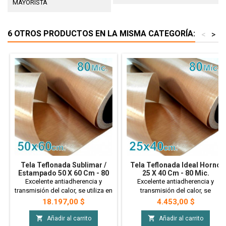
MAYORISTA
6 OTROS PRODUCTOS EN LA MISMA CATEGORÍA:
<
>
Tela Teflonada Sublimar /
Tela Teflonada Ideal Horno
Estampado 50 X 60 Cm - 80
25 X 40 Cm - 80 Mic.
Mic.
Excelente antiadherencia y
Excelente antiadherencia y
transmisión del calor, se utiliza en
transmisión del calor, se
estampado textil para evitar que
recomendamos este tamaño
Precio
Precio
18.197,00 $
4.453,00 $
las prendas se pongan amarillas.
para el horno, aunque todas
Impide que la estampadora se
funcionan perfectamente. Impide


Añadir al carrito
Añadir al carrito