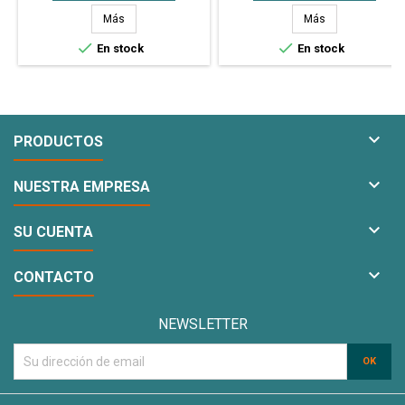
manche o arruine la superficie de
que lo que quieras hornear, se
calor y a futuro manche las
pegue en la asadera. 25 x 40 cm.
Más
Más
prendas. 50 x 60 cm. 80 Micrones
80 Micrones


En stock
En stock

PRODUCTOS

NUESTRA EMPRESA

SU CUENTA

CONTACTO
NEWSLETTER