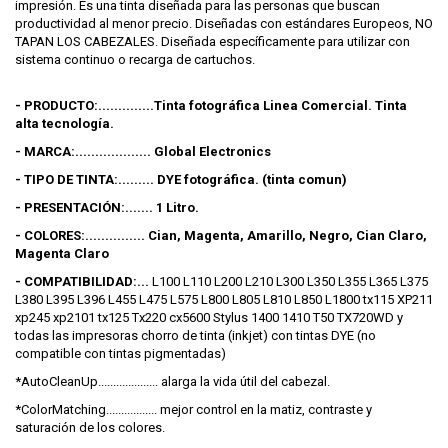
impresión. Es una tinta diseñada para las personas que buscan
productividad al menor precio. Diseñadas con estándares Europeos, NO
TAPAN LOS CABEZALES. Diseñada específicamente para utilizar con
sistema continuo o recarga de cartuchos.
- PRODUCTO:..............Tinta fotográfica Linea Comercial. Tinta
alta tecnología.
- MARCA:................... Global Electronics
- TIPO DE TINTA:......... DYE fotográfica. (tinta comun)
- PRESENTACIÓN:....... 1 Litro.
- COLORES:............... Cian, Magenta, Amarillo, Negro, Cian Claro,
Magenta Claro
- COMPATIBILIDAD:...
L100 L110 L200 L210 L300 L350 L355 L365 L375
L380 L395 L396 L455 L475 L575 L800 L805 L810 L850 L1800 tx115 XP211
xp245 xp2101 tx125 Tx220 cx5600 Stylus 1400 1410 T50 TX720WD y
todas las impresoras chorro de tinta (inkjet) con tintas DYE (no
compatible con tintas pigmentadas)
*AutoCleanUp.................... alarga la vida útil del cabezal.
*ColorMatching................. mejor control en la matiz, contraste y
saturación de los colores.