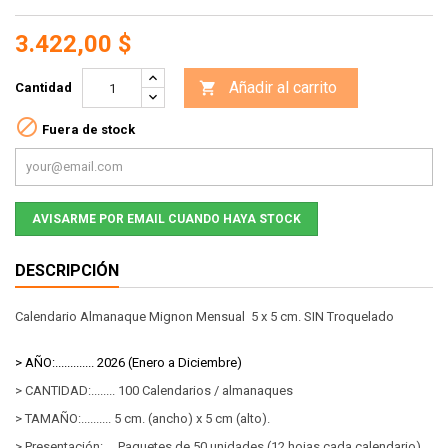
3.422,00 $
Añadir al carrito

Cantidad

Fuera de stock
AVISARME POR EMAIL CUANDO HAYA STOCK
DESCRIPCIÓN
Calendario Almanaque Mignon Mensual 5 x 5 cm. SIN Troquelado
> AÑO:............. 2026 (Enero a Diciembre)
> CANTIDAD:........ 100 Calendarios / almanaques
> TAMAÑO:.......... 5 cm. (ancho) x 5 cm (alto).
> Presentación:.... Paquetes de 50 unidades (12 hojas cada calendario)