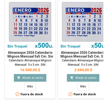
Almanaque 2026 Calendario
Almanaque 2026 Calendario
Mignon Mensual 5x5 Cm. Sin
Mignon Mensual 5x5 Cm. Sin
Troquelado X500u.
Troquelado X50u.
Calendario Almanaque Mignon
Calendario Almanaque Mignon
Mensual 5 x 5 cm. SIN
Mensual 5 x 5 cm. SIN
Troquelado. 500 Unidades
Troquelado. 50 Unidades
Precio
Precio
16.500,00 $
2.444,00 $


Añadir al carrito
Añadir al carrito
Más
Más


Fuera de stock
Fuera de stock