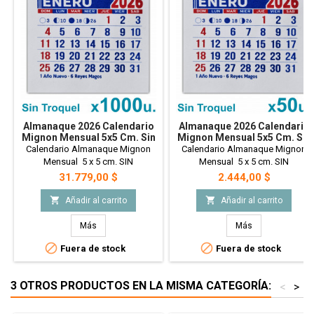
Almanaque 2026 Calendario
Almanaque 2026 Calendario
Mignon Mensual 5x5 Cm. Sin
Mignon Mensual 5x5 Cm. Sin
Troquelado X1000u.
Troquelado X50u.
Calendario Almanaque Mignon
Calendario Almanaque Mignon
Mensual 5 x 5 cm. SIN
Mensual 5 x 5 cm. SIN
Troquelado. 1000 Unidades
Troquelado. 50 Unidades
Precio
Precio
31.779,00 $
2.444,00 $


Añadir al carrito
Añadir al carrito
Más
Más


Fuera de stock
Fuera de stock
3 OTROS PRODUCTOS EN LA MISMA CATEGORÍA:
<
>