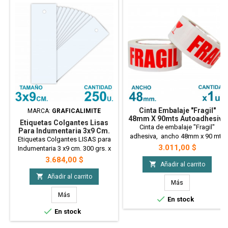
Cinta Embalaje "Fragil"
MARCA:
GRAFICALIMITE
48mm X 90mts Autoadhesiva
Etiquetas Colgantes Lisas
X1 Uni.
Cinta de embalaje "Fragil"
Para Indumentaria 3x9 Cm.
adhesiva, ancho 48mm x 90 mts
300 Gr. X250 U.
Etiquetas Colgantes LISAS para
de largo. x 1 unidad
Precio
3.011,00 $
Indumentaria 3 x9 cm. 300 grs. x
250 U.
Precio
3.684,00 $

Añadir al carrito

Añadir al carrito
Más
Más

En stock

En stock