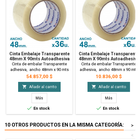
Cinta Embalaje Transparente
Cinta Embalaje Transparente
48mm X 90mts Autoadhesiva
48mm X 90mts Autoadhesiva
X36 Uni. PRECIO MAYORISTA
X6 Uni.
Cinta de embalar Transparente
Cinta de embalar Transparente
adhesiva, ancho 48mm x 90 mts
adhesiva, ancho 48mm x 90 mts
de largo. x 36 unidades. PRECIO
de largo. x 6 unidades
Precio
Precio
54.857,00 $
10.836,00 $
MAYORISTA


Añadir al carrito
Añadir al carrito
Más
Más


En stock
En stock
10 OTROS PRODUCTOS EN LA MISMA CATEGORÍA:
>
<