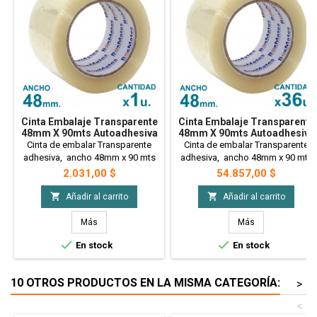
Cinta Embalaje Transparente
Cinta Embalaje Transparente
48mm X 90mts Autoadhesiva
48mm X 90mts Autoadhesiva
X1 Uni.
X36 Uni. PRECIO MAYORISTA
Cinta de embalar Transparente
Cinta de embalar Transparente
adhesiva, ancho 48mm x 90 mts
adhesiva, ancho 48mm x 90 mts
de largo. x 1 unidad
de largo. x 36 unidades. PRECIO
Precio
Precio
2.031,00 $
54.857,00 $
MAYORISTA


Añadir al carrito
Añadir al carrito
Más
Más


En stock
En stock
10 OTROS PRODUCTOS EN LA MISMA CATEGORÍA:
>
<